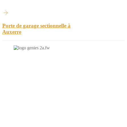
Porte de garage sectionnelle à
Auxerre
N'hésitez-pas à nous contacter et à nous demander un devis
personnalisé.
Nous vous accueillons du:
Lundi au Vendredi de 9h à 12h et de 14h à 19h
Samedi de 9h à 12h et de 14h à 17h