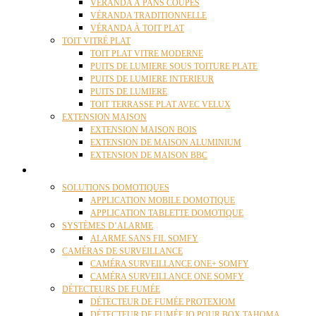
VÉRANDA À PANS COUPÉS
VÉRANDA TRADITIONNELLE
VÉRANDA À TOIT PLAT
TOIT VITRÉ PLAT
TOIT PLAT VITRE MODERNE
PUITS DE LUMIERE SOUS TOITURE PLATE
PUITS DE LUMIERE INTERIEUR
PUITS DE LUMIERE
TOIT TERRASSE PLAT AVEC VELUX
EXTENSION MAISON
EXTENSION MAISON BOIS
EXTENSION DE MAISON ALUMINIUM
EXTENSION DE MAISON BBC
DOMOTIQUE
SOLUTIONS DOMOTIQUES
APPLICATION MOBILE DOMOTIQUE
APPLICATION TABLETTE DOMOTIQUE
SYSTÈMES D’ALARME
ALARME SANS FIL SOMFY
CAMÉRAS DE SURVEILLANCE
CAMÉRA SURVEILLANCE ONE+ SOMFY
CAMÉRA SURVEILLANCE ONE SOMFY
DÉTECTEURS DE FUMÉE
DÉTECTEUR DE FUMÉE PROTEXIOM
DÉTECTEUR DE FUMÉE IO POUR BOX TAHOMA