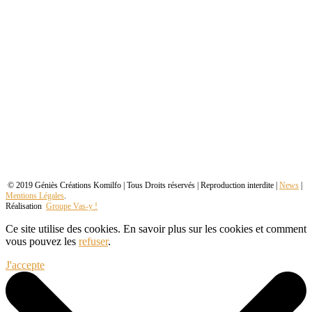
© 2019 Géniès Créations Komilfo | Tous Droits réservés | Reproduction interdite |
News
|
Mentions Légales
.
Réalisation
Groupe Vas-y !
Ce site utilise des cookies. En savoir plus sur les cookies et comment
vous pouvez les
refuser
.
J'accepte