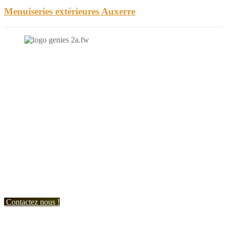
Menuiseries extérieures Auxerre
N'hésitez-pas à nous contacter et à nous demander un devis
personnalisé.
Nous vous accueillons du:
Lundi au Vendredi de 9h à 12h et de 14h à 19h
Samedi de 9h à 12h et de 14h à 17h
Contactez nous !