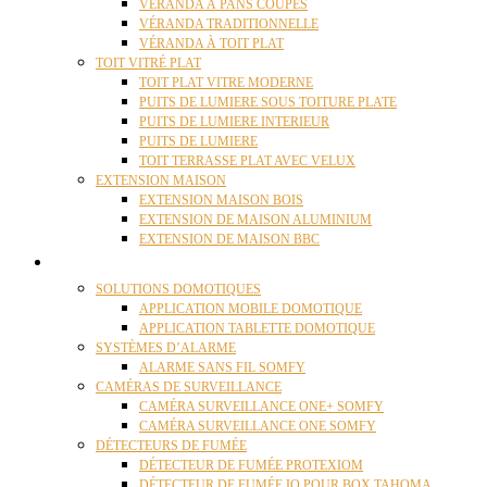
VÉRANDA À PANS COUPÉS
VÉRANDA TRADITIONNELLE
VÉRANDA À TOIT PLAT
TOIT VITRÉ PLAT
TOIT PLAT VITRE MODERNE
PUITS DE LUMIERE SOUS TOITURE PLATE
PUITS DE LUMIERE INTERIEUR
PUITS DE LUMIERE
TOIT TERRASSE PLAT AVEC VELUX
EXTENSION MAISON
EXTENSION MAISON BOIS
EXTENSION DE MAISON ALUMINIUM
EXTENSION DE MAISON BBC
DOMOTIQUE
SOLUTIONS DOMOTIQUES
APPLICATION MOBILE DOMOTIQUE
APPLICATION TABLETTE DOMOTIQUE
SYSTÈMES D’ALARME
ALARME SANS FIL SOMFY
CAMÉRAS DE SURVEILLANCE
CAMÉRA SURVEILLANCE ONE+ SOMFY
CAMÉRA SURVEILLANCE ONE SOMFY
DÉTECTEURS DE FUMÉE
DÉTECTEUR DE FUMÉE PROTEXIOM
DÉTECTEUR DE FUMÉE IO POUR BOX TAHOMA