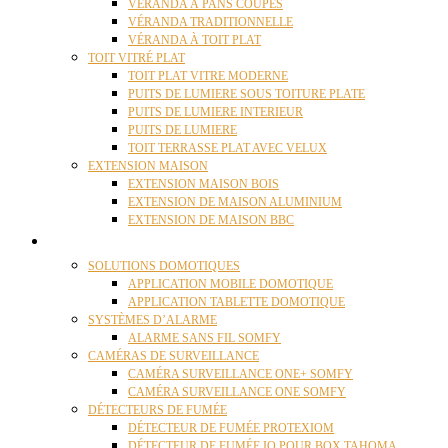
VÉRANDA À PANS COUPÉS
VÉRANDA TRADITIONNELLE
VÉRANDA À TOIT PLAT
TOIT VITRÉ PLAT
TOIT PLAT VITRE MODERNE
PUITS DE LUMIERE SOUS TOITURE PLATE
PUITS DE LUMIERE INTERIEUR
PUITS DE LUMIERE
TOIT TERRASSE PLAT AVEC VELUX
EXTENSION MAISON
EXTENSION MAISON BOIS
EXTENSION DE MAISON ALUMINIUM
EXTENSION DE MAISON BBC
DOMOTIQUE
SOLUTIONS DOMOTIQUES
APPLICATION MOBILE DOMOTIQUE
APPLICATION TABLETTE DOMOTIQUE
SYSTÈMES D’ALARME
ALARME SANS FIL SOMFY
CAMÉRAS DE SURVEILLANCE
CAMÉRA SURVEILLANCE ONE+ SOMFY
CAMÉRA SURVEILLANCE ONE SOMFY
DÉTECTEURS DE FUMÉE
DÉTECTEUR DE FUMÉE PROTEXIOM
DÉTECTEUR DE FUMÉE IO POUR BOX TAHOMA