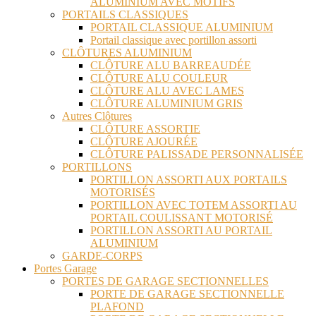
ALUMINIUM AVEC MOTIFS
PORTAILS CLASSIQUES
PORTAIL CLASSIQUE ALUMINIUM
Portail classique avec portillon assorti
CLÔTURES ALUMINIUM
CLÔTURE ALU BARREAUDÉE
CLÔTURE ALU COULEUR
CLÔTURE ALU AVEC LAMES
CLÔTURE ALUMINIUM GRIS
Autres Clôtures
CLÔTURE ASSORTIE
CLÔTURE AJOURÉE
CLÔTURE PALISSADE PERSONNALISÉE
PORTILLONS
PORTILLON ASSORTI AUX PORTAILS
MOTORISÉS
PORTILLON AVEC TOTEM ASSORTI AU
PORTAIL COULISSANT MOTORISÉ
PORTILLON ASSORTI AU PORTAIL
ALUMINIUM
GARDE-CORPS
Portes Garage
PORTES DE GARAGE SECTIONNELLES
PORTE DE GARAGE SECTIONNELLE
PLAFOND