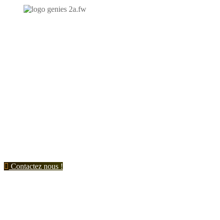
N'hésitez-pas à nous contacter et à nous demander un devis
personnalisé.
Nous vous accueillons du:
Lundi au Vendredi de 9h à 12h et de 14h à 19h
Samedi de 9h à 12h et de 14h à 17h
Contactez nous !