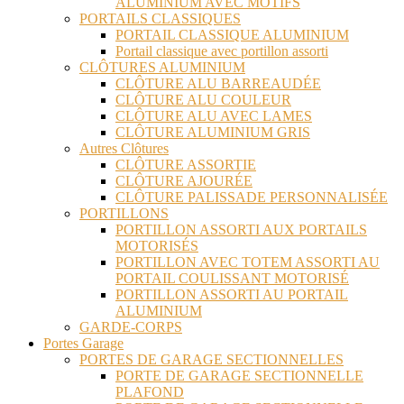
ALUMINIUM AVEC MOTIFS
PORTAILS CLASSIQUES
PORTAIL CLASSIQUE ALUMINIUM
Portail classique avec portillon assorti
CLÔTURES ALUMINIUM
CLÔTURE ALU BARREAUDÉE
CLÔTURE ALU COULEUR
CLÔTURE ALU AVEC LAMES
CLÔTURE ALUMINIUM GRIS
Autres Clôtures
CLÔTURE ASSORTIE
CLÔTURE AJOURÉE
CLÔTURE PALISSADE PERSONNALISÉE
PORTILLONS
PORTILLON ASSORTI AUX PORTAILS
MOTORISÉS
PORTILLON AVEC TOTEM ASSORTI AU
PORTAIL COULISSANT MOTORISÉ
PORTILLON ASSORTI AU PORTAIL
ALUMINIUM
GARDE-CORPS
Portes Garage
PORTES DE GARAGE SECTIONNELLES
PORTE DE GARAGE SECTIONNELLE
PLAFOND