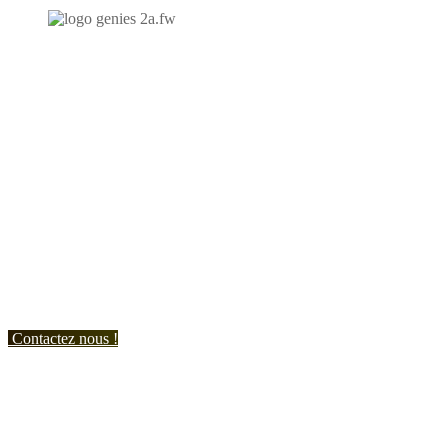
N'hésitez-pas à nous contacter et à nous demander un devis
personnalisé.
Nous vous accueillons du:
Lundi au Vendredi de 9h à 12h et de 14h à 19h
Samedi de 9h à 12h et de 14h à 17h
Contactez nous !