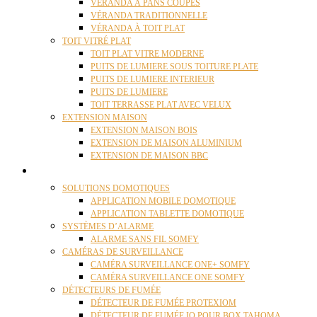
VÉRANDA À PANS COUPÉS
VÉRANDA TRADITIONNELLE
VÉRANDA À TOIT PLAT
TOIT VITRÉ PLAT
TOIT PLAT VITRE MODERNE
PUITS DE LUMIERE SOUS TOITURE PLATE
PUITS DE LUMIERE INTERIEUR
PUITS DE LUMIERE
TOIT TERRASSE PLAT AVEC VELUX
EXTENSION MAISON
EXTENSION MAISON BOIS
EXTENSION DE MAISON ALUMINIUM
EXTENSION DE MAISON BBC
DOMOTIQUE
SOLUTIONS DOMOTIQUES
APPLICATION MOBILE DOMOTIQUE
APPLICATION TABLETTE DOMOTIQUE
SYSTÈMES D’ALARME
ALARME SANS FIL SOMFY
CAMÉRAS DE SURVEILLANCE
CAMÉRA SURVEILLANCE ONE+ SOMFY
CAMÉRA SURVEILLANCE ONE SOMFY
DÉTECTEURS DE FUMÉE
DÉTECTEUR DE FUMÉE PROTEXIOM
DÉTECTEUR DE FUMÉE IO POUR BOX TAHOMA