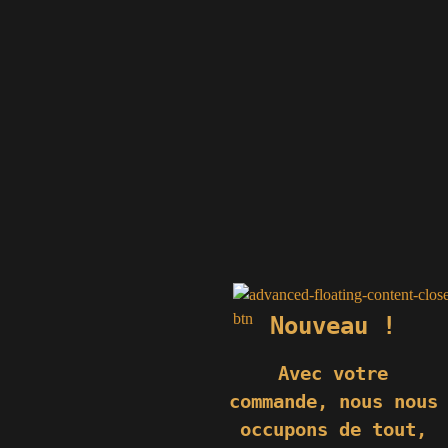
74
Monéteau
erre.fr
e.fr
fr
.fr
e.fr
.fr
Nouveau !
Avec votre
commande,
nous nous
occupons de tout,