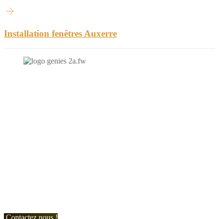
Installation fenêtres Auxerre
N'hésitez-pas à nous contacter et à nous demander un devis
personnalisé.
Nous vous accueillons du:
Lundi au Vendredi de 9h à 12h et de 14h à 19h
Samedi de 9h à 12h et de 14h à 17h
Contactez nous !