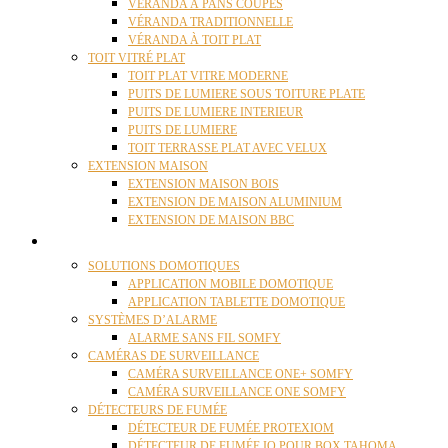
VÉRANDA À PANS COUPÉS
VÉRANDA TRADITIONNELLE
VÉRANDA À TOIT PLAT
TOIT VITRÉ PLAT
TOIT PLAT VITRE MODERNE
PUITS DE LUMIERE SOUS TOITURE PLATE
PUITS DE LUMIERE INTERIEUR
PUITS DE LUMIERE
TOIT TERRASSE PLAT AVEC VELUX
EXTENSION MAISON
EXTENSION MAISON BOIS
EXTENSION DE MAISON ALUMINIUM
EXTENSION DE MAISON BBC
DOMOTIQUE
SOLUTIONS DOMOTIQUES
APPLICATION MOBILE DOMOTIQUE
APPLICATION TABLETTE DOMOTIQUE
SYSTÈMES D’ALARME
ALARME SANS FIL SOMFY
CAMÉRAS DE SURVEILLANCE
CAMÉRA SURVEILLANCE ONE+ SOMFY
CAMÉRA SURVEILLANCE ONE SOMFY
DÉTECTEURS DE FUMÉE
DÉTECTEUR DE FUMÉE PROTEXIOM
DÉTECTEUR DE FUMÉE IO POUR BOX TAHOMA