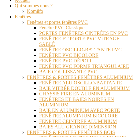
Accueil
Qui sommes nous ?
Komilfo
Fenêtres
Fenêtres et portes fenêtres PVC
Fenêtre PVC Classique
PORTES-FENÊTRES CINTRÉES EN PVC
FENÊTRE ET PORTE PVC VITRAGE
SABLÉ
FENÊTRE OSCILLO-BATTANTE PVC
FENÊTRE PVC BICOLORE
FENÊTRE PVC DÉPOLI
FENÊTRE PVC FORME TRIANGULAIRE
BAIE COULISSANTE PVC
FENÊTRES & PORTES-FENÊTRES ALUMINIUM
FENÊTRE ALU OSCILLO-BATTANTE
BAIE VITRÉE DOUBLE EN ALUMINIUM
CHASSIS FIXE EN ALUMINIUM
FENÊTRES ET BAIES NOIRES EN
ALUMINIUM
BAIE EN ALUMINIUM AVEC PORTE
FENÊTRE ALUMINIUM BICOLORE
FENETRE CEINTREE ALUMINIUM
BAIES ALU GRANDE DIMENSION
FENÊTRES & PORTES-FENÊTRES BOIS