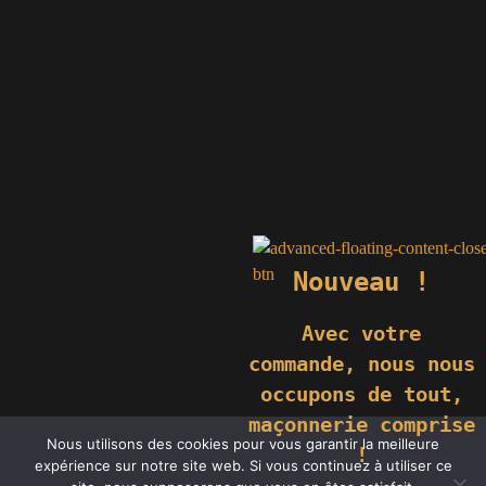
Nouveau !
Avec votre
commande,
nous nous
occupons de tout,
maçonnerie comprise
© 2019 GÉNIÈS CRÉATIONS KOMILFO | TOUS DROITS RÉSERVÉS
Nous utilisons des cookies pour vous garantir la meilleure
| REPRODUCTION INTERDITE |
NEWS
|
MENTIONS LÉGALES
.
!
expérience sur notre site web. Si vous continuez à utiliser ce
RÉALISATION
GROUPE VAS-Y !