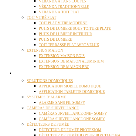
VÉRANDA À PANS COUPÉS
VÉRANDA TRADITIONNELLE
VÉRANDA À TOIT PLAT
TOIT VITRÉ PLAT
TOIT PLAT VITRE MODERNE
PUITS DE LUMIERE SOUS TOITURE PLATE
PUITS DE LUMIERE INTERIEUR
PUITS DE LUMIERE
TOIT TERRASSE PLAT AVEC VELUX
EXTENSION MAISON
EXTENSION MAISON BOIS
EXTENSION DE MAISON ALUMINIUM
EXTENSION DE MAISON BBC
DOMOTIQUE
SOLUTIONS DOMOTIQUES
APPLICATION MOBILE DOMOTIQUE
APPLICATION TABLETTE DOMOTIQUE
SYSTÈMES D’ALARME
ALARME SANS FIL SOMFY
CAMÉRAS DE SURVEILLANCE
CAMÉRA SURVEILLANCE ONE+ SOMFY
CAMÉRA SURVEILLANCE ONE SOMFY
DÉTECTEURS DE FUMÉE
DÉTECTEUR DE FUMÉE PROTEXIOM
DÉTECTEUR DE FUMÉE IO POUR BOX TAHOMA