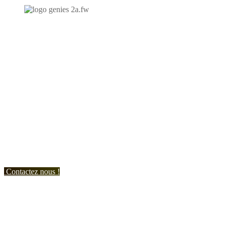
N'hésitez-pas à nous contacter et à nous demander un devis
personnalisé.
Nous vous accueillons du:
Lundi au Vendredi de 9h à 12h et de 14h à 19h
Samedi de 9h à 12h et de 14h à 17h
Contactez nous !