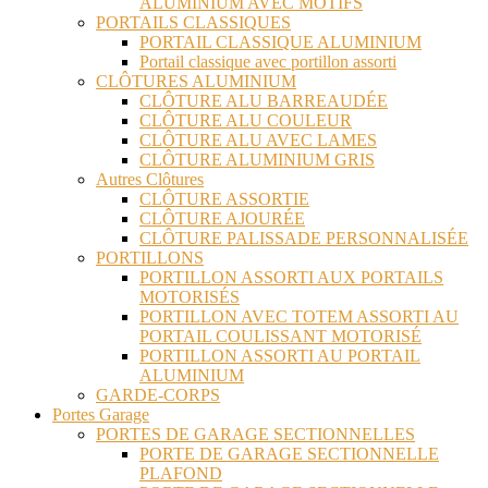
ALUMINIUM AVEC MOTIFS
PORTAILS CLASSIQUES
PORTAIL CLASSIQUE ALUMINIUM
Portail classique avec portillon assorti
CLÔTURES ALUMINIUM
CLÔTURE ALU BARREAUDÉE
CLÔTURE ALU COULEUR
CLÔTURE ALU AVEC LAMES
CLÔTURE ALUMINIUM GRIS
Autres Clôtures
CLÔTURE ASSORTIE
CLÔTURE AJOURÉE
CLÔTURE PALISSADE PERSONNALISÉE
PORTILLONS
PORTILLON ASSORTI AUX PORTAILS
MOTORISÉS
PORTILLON AVEC TOTEM ASSORTI AU
PORTAIL COULISSANT MOTORISÉ
PORTILLON ASSORTI AU PORTAIL
ALUMINIUM
GARDE-CORPS
Portes Garage
PORTES DE GARAGE SECTIONNELLES
PORTE DE GARAGE SECTIONNELLE
PLAFOND