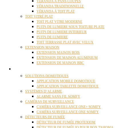
VÉRANDA À PANS COUPÉS
VÉRANDA TRADITIONNELLE
VÉRANDA À TOIT PLAT
TOIT VITRÉ PLAT
TOIT PLAT VITRE MODERNE
PUITS DE LUMIERE SOUS TOITURE PLATE
PUITS DE LUMIERE INTERIEUR
PUITS DE LUMIERE
TOIT TERRASSE PLAT AVEC VELUX
EXTENSION MAISON
EXTENSION MAISON BOIS
EXTENSION DE MAISON ALUMINIUM
EXTENSION DE MAISON BBC
DOMOTIQUE
SOLUTIONS DOMOTIQUES
APPLICATION MOBILE DOMOTIQUE
APPLICATION TABLETTE DOMOTIQUE
SYSTÈMES D’ALARME
ALARME SANS FIL SOMFY
CAMÉRAS DE SURVEILLANCE
CAMÉRA SURVEILLANCE ONE+ SOMFY
CAMÉRA SURVEILLANCE ONE SOMFY
DÉTECTEURS DE FUMÉE
DÉTECTEUR DE FUMÉE PROTEXIOM
DÉTECTEUR DE FUMÉE IO POUR BOX TAHOMA