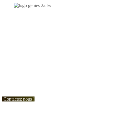
N'hésitez-pas à nous contacter et à nous demander un devis
personnalisé.
Nous vous accueillons du:
Lundi au Vendredi de 9h à 12h et de 14h à 19h
Samedi de 9h à 12h et de 14h à 17h
Contactez nous !