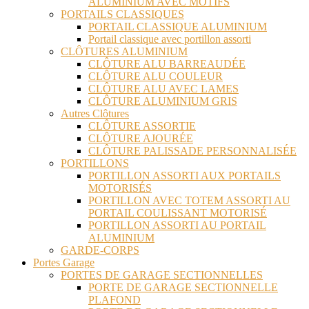
ALUMINIUM AVEC MOTIFS
PORTAILS CLASSIQUES
PORTAIL CLASSIQUE ALUMINIUM
Portail classique avec portillon assorti
CLÔTURES ALUMINIUM
CLÔTURE ALU BARREAUDÉE
CLÔTURE ALU COULEUR
CLÔTURE ALU AVEC LAMES
CLÔTURE ALUMINIUM GRIS
Autres Clôtures
CLÔTURE ASSORTIE
CLÔTURE AJOURÉE
CLÔTURE PALISSADE PERSONNALISÉE
PORTILLONS
PORTILLON ASSORTI AUX PORTAILS
MOTORISÉS
PORTILLON AVEC TOTEM ASSORTI AU
PORTAIL COULISSANT MOTORISÉ
PORTILLON ASSORTI AU PORTAIL
ALUMINIUM
GARDE-CORPS
Portes Garage
PORTES DE GARAGE SECTIONNELLES
PORTE DE GARAGE SECTIONNELLE
PLAFOND