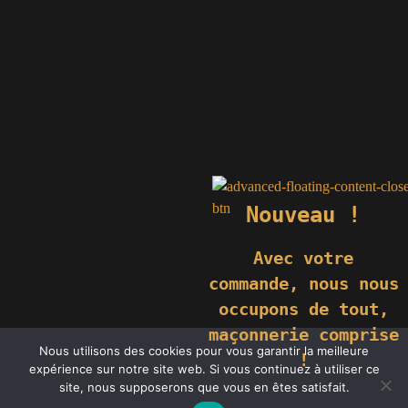
Nouveau !
Avec votre
commande,
nous nous
occupons de tout,
maçonnerie comprise
© 2019 GÉNIÈS CRÉATIONS KOMILFO | TOUS DROITS RÉSERVÉS
Nous utilisons des cookies pour vous garantir la meilleure
| REPRODUCTION INTERDITE |
NEWS
|
MENTIONS LÉGALES
.
!
expérience sur notre site web. Si vous continuez à utiliser ce
RÉALISATION
GROUPE VAS-Y !
site, nous supposerons que vous en êtes satisfait.