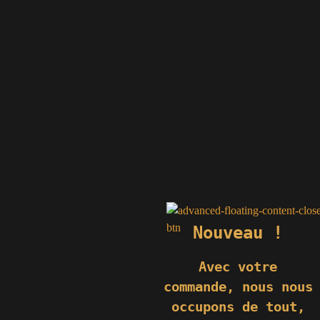
74
Monéteau
erre.fr
e.fr
fr
.fr
e.fr
.fr
Nouveau !
Avec votre
commande,
nous nous
occupons de tout,