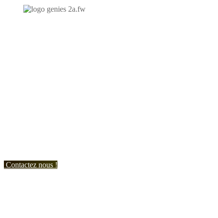
N'hésitez-pas à nous contacter et à nous demander un devis
personnalisé.
Nous vous accueillons du:
Lundi au Vendredi de 9h à 12h et de 14h à 19h
Samedi de 9h à 12h et de 14h à 17h
Contactez nous !