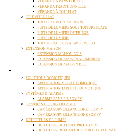
VÉRANDA À PANS COUPÉS
VÉRANDA TRADITIONNELLE
VÉRANDA À TOIT PLAT
TOIT VITRÉ PLAT
TOIT PLAT VITRE MODERNE
PUITS DE LUMIERE SOUS TOITURE PLATE
PUITS DE LUMIERE INTERIEUR
PUITS DE LUMIERE
TOIT TERRASSE PLAT AVEC VELUX
EXTENSION MAISON
EXTENSION MAISON BOIS
EXTENSION DE MAISON ALUMINIUM
EXTENSION DE MAISON BBC
DOMOTIQUE
SOLUTIONS DOMOTIQUES
APPLICATION MOBILE DOMOTIQUE
APPLICATION TABLETTE DOMOTIQUE
SYSTÈMES D’ALARME
ALARME SANS FIL SOMFY
CAMÉRAS DE SURVEILLANCE
CAMÉRA SURVEILLANCE ONE+ SOMFY
CAMÉRA SURVEILLANCE ONE SOMFY
DÉTECTEURS DE FUMÉE
DÉTECTEUR DE FUMÉE PROTEXIOM
DÉTECTEUR DE FUMÉE IO POUR BOX TAHOMA