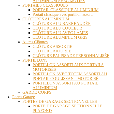
ALUMINIUM AVEC MOTIFS
PORTAILS CLASSIQUES
PORTAIL CLASSIQUE ALUMINIUM
Portail classique avec portillon assorti
CLÔTURES ALUMINIUM
CLÔTURE ALU BARREAUDÉE
CLÔTURE ALU COULEUR
CLÔTURE ALU AVEC LAMES
CLÔTURE ALUMINIUM GRIS
Autres Clôtures
CLÔTURE ASSORTIE
CLÔTURE AJOURÉE
CLÔTURE PALISSADE PERSONNALISÉE
PORTILLONS
PORTILLON ASSORTI AUX PORTAILS
MOTORISÉS
PORTILLON AVEC TOTEM ASSORTI AU
PORTAIL COULISSANT MOTORISÉ
PORTILLON ASSORTI AU PORTAIL
ALUMINIUM
GARDE-CORPS
Portes Garage
PORTES DE GARAGE SECTIONNELLES
PORTE DE GARAGE SECTIONNELLE
PLAFOND