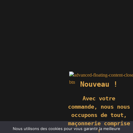
Nouveau !
Avec votre
commande,
nous nous
occupons de tout,
maçonnerie comprise
© 2019 GÉNIÈS CRÉATIONS KOMILFO | TOUS DROITS RÉSERVÉS
Nous utilisons des cookies pour vous garantir la meilleure
| REPRODUCTION INTERDITE |
NEWS
|
MENTIONS LÉGALES
.
!