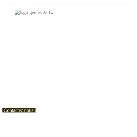
N'hésitez-pas à nous contacter et à nous demander un devis
personnalisé.
Nous vous accueillons du:
Lundi au Vendredi de 9h à 12h et de 14h à 19h
Samedi de 9h à 12h et de 14h à 17h
Contactez nous !