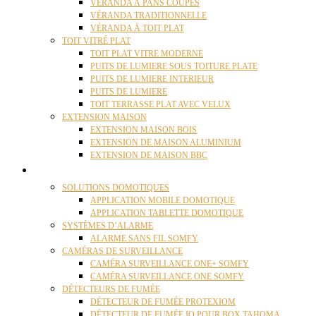
VÉRANDA À PANS COUPÉS
VÉRANDA TRADITIONNELLE
VÉRANDA À TOIT PLAT
TOIT VITRÉ PLAT
TOIT PLAT VITRE MODERNE
PUITS DE LUMIERE SOUS TOITURE PLATE
PUITS DE LUMIERE INTERIEUR
PUITS DE LUMIERE
TOIT TERRASSE PLAT AVEC VELUX
EXTENSION MAISON
EXTENSION MAISON BOIS
EXTENSION DE MAISON ALUMINIUM
EXTENSION DE MAISON BBC
DOMOTIQUE
SOLUTIONS DOMOTIQUES
APPLICATION MOBILE DOMOTIQUE
APPLICATION TABLETTE DOMOTIQUE
SYSTÈMES D’ALARME
ALARME SANS FIL SOMFY
CAMÉRAS DE SURVEILLANCE
CAMÉRA SURVEILLANCE ONE+ SOMFY
CAMÉRA SURVEILLANCE ONE SOMFY
DÉTECTEURS DE FUMÉE
DÉTECTEUR DE FUMÉE PROTEXIOM
DÉTECTEUR DE FUMÉE IO POUR BOX TAHOMA