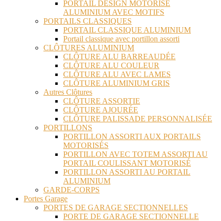
PORTAIL DESIGN MOTORISÉ
ALUMINIUM AVEC MOTIFS
PORTAILS CLASSIQUES
PORTAIL CLASSIQUE ALUMINIUM
Portail classique avec portillon assorti
CLÔTURES ALUMINIUM
CLÔTURE ALU BARREAUDÉE
CLÔTURE ALU COULEUR
CLÔTURE ALU AVEC LAMES
CLÔTURE ALUMINIUM GRIS
Autres Clôtures
CLÔTURE ASSORTIE
CLÔTURE AJOURÉE
CLÔTURE PALISSADE PERSONNALISÉE
PORTILLONS
PORTILLON ASSORTI AUX PORTAILS
MOTORISÉS
PORTILLON AVEC TOTEM ASSORTI AU
PORTAIL COULISSANT MOTORISÉ
PORTILLON ASSORTI AU PORTAIL
ALUMINIUM
GARDE-CORPS
Portes Garage
PORTES DE GARAGE SECTIONNELLES
PORTE DE GARAGE SECTIONNELLE