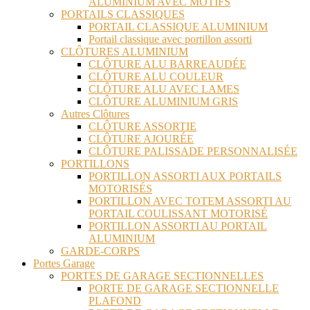
ALUMINIUM AVEC MOTIFS
PORTAILS CLASSIQUES
PORTAIL CLASSIQUE ALUMINIUM
Portail classique avec portillon assorti
CLÔTURES ALUMINIUM
CLÔTURE ALU BARREAUDÉE
CLÔTURE ALU COULEUR
CLÔTURE ALU AVEC LAMES
CLÔTURE ALUMINIUM GRIS
Autres Clôtures
CLÔTURE ASSORTIE
CLÔTURE AJOURÉE
CLÔTURE PALISSADE PERSONNALISÉE
PORTILLONS
PORTILLON ASSORTI AUX PORTAILS
MOTORISÉS
PORTILLON AVEC TOTEM ASSORTI AU
PORTAIL COULISSANT MOTORISÉ
PORTILLON ASSORTI AU PORTAIL
ALUMINIUM
GARDE-CORPS
Portes Garage
PORTES DE GARAGE SECTIONNELLES
PORTE DE GARAGE SECTIONNELLE
PLAFOND