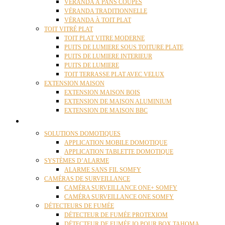
VÉRANDA À PANS COUPÉS
VÉRANDA TRADITIONNELLE
VÉRANDA À TOIT PLAT
TOIT VITRÉ PLAT
TOIT PLAT VITRE MODERNE
PUITS DE LUMIERE SOUS TOITURE PLATE
PUITS DE LUMIERE INTERIEUR
PUITS DE LUMIERE
TOIT TERRASSE PLAT AVEC VELUX
EXTENSION MAISON
EXTENSION MAISON BOIS
EXTENSION DE MAISON ALUMINIUM
EXTENSION DE MAISON BBC
DOMOTIQUE
SOLUTIONS DOMOTIQUES
APPLICATION MOBILE DOMOTIQUE
APPLICATION TABLETTE DOMOTIQUE
SYSTÈMES D’ALARME
ALARME SANS FIL SOMFY
CAMÉRAS DE SURVEILLANCE
CAMÉRA SURVEILLANCE ONE+ SOMFY
CAMÉRA SURVEILLANCE ONE SOMFY
DÉTECTEURS DE FUMÉE
DÉTECTEUR DE FUMÉE PROTEXIOM
DÉTECTEUR DE FUMÉE IO POUR BOX TAHOMA