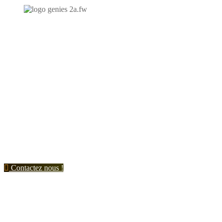
N'hésitez-pas à nous contacter et à nous demander un devis
personnalisé.
Nous vous accueillons du:
Lundi au Vendredi de 9h à 12h et de 14h à 19h
Samedi de 9h à 12h et de 14h à 17h
Contactez nous !