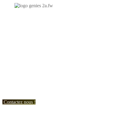
N'hésitez-pas à nous contacter et à nous demander un devis
personnalisé.
Nous vous accueillons du:
Lundi au Vendredi de 9h à 12h et de 14h à 19h
Samedi de 9h à 12h et de 14h à 17h
Contactez nous !