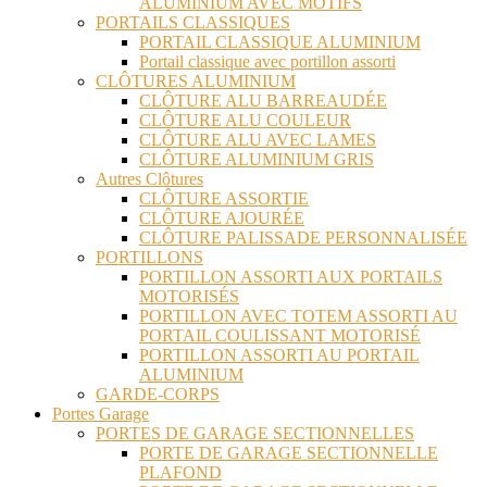
ALUMINIUM AVEC MOTIFS
PORTAILS CLASSIQUES
PORTAIL CLASSIQUE ALUMINIUM
Portail classique avec portillon assorti
CLÔTURES ALUMINIUM
CLÔTURE ALU BARREAUDÉE
CLÔTURE ALU COULEUR
CLÔTURE ALU AVEC LAMES
CLÔTURE ALUMINIUM GRIS
Autres Clôtures
CLÔTURE ASSORTIE
CLÔTURE AJOURÉE
CLÔTURE PALISSADE PERSONNALISÉE
PORTILLONS
PORTILLON ASSORTI AUX PORTAILS
MOTORISÉS
PORTILLON AVEC TOTEM ASSORTI AU
PORTAIL COULISSANT MOTORISÉ
PORTILLON ASSORTI AU PORTAIL
ALUMINIUM
GARDE-CORPS
Portes Garage
PORTES DE GARAGE SECTIONNELLES
PORTE DE GARAGE SECTIONNELLE
PLAFOND