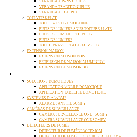
VÉRANDA À PANS COUPÉS
VÉRANDA TRADITIONNELLE
VÉRANDA À TOIT PLAT
TOIT VITRÉ PLAT
TOIT PLAT VITRE MODERNE
PUITS DE LUMIERE SOUS TOITURE PLATE
PUITS DE LUMIERE INTERIEUR
PUITS DE LUMIERE
TOIT TERRASSE PLAT AVEC VELUX
EXTENSION MAISON
EXTENSION MAISON BOIS
EXTENSION DE MAISON ALUMINIUM
EXTENSION DE MAISON BBC
DOMOTIQUE
SOLUTIONS DOMOTIQUES
APPLICATION MOBILE DOMOTIQUE
APPLICATION TABLETTE DOMOTIQUE
SYSTÈMES D’ALARME
ALARME SANS FIL SOMFY
CAMÉRAS DE SURVEILLANCE
CAMÉRA SURVEILLANCE ONE+ SOMFY
CAMÉRA SURVEILLANCE ONE SOMFY
DÉTECTEURS DE FUMÉE
DÉTECTEUR DE FUMÉE PROTEXIOM
DÉTECTEUR DE FUMÉE IO POUR BOX TAHOMA