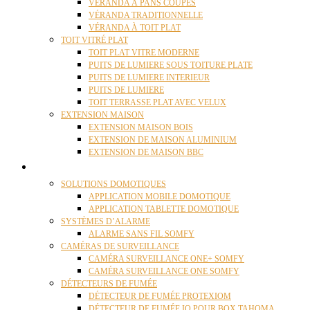
VÉRANDA À PANS COUPÉS
VÉRANDA TRADITIONNELLE
VÉRANDA À TOIT PLAT
TOIT VITRÉ PLAT
TOIT PLAT VITRE MODERNE
PUITS DE LUMIERE SOUS TOITURE PLATE
PUITS DE LUMIERE INTERIEUR
PUITS DE LUMIERE
TOIT TERRASSE PLAT AVEC VELUX
EXTENSION MAISON
EXTENSION MAISON BOIS
EXTENSION DE MAISON ALUMINIUM
EXTENSION DE MAISON BBC
DOMOTIQUE
SOLUTIONS DOMOTIQUES
APPLICATION MOBILE DOMOTIQUE
APPLICATION TABLETTE DOMOTIQUE
SYSTÈMES D’ALARME
ALARME SANS FIL SOMFY
CAMÉRAS DE SURVEILLANCE
CAMÉRA SURVEILLANCE ONE+ SOMFY
CAMÉRA SURVEILLANCE ONE SOMFY
DÉTECTEURS DE FUMÉE
DÉTECTEUR DE FUMÉE PROTEXIOM
DÉTECTEUR DE FUMÉE IO POUR BOX TAHOMA