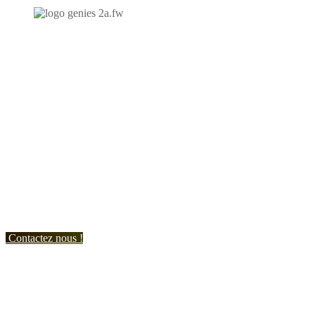
N'hésitez-pas à nous contacter et à nous demander un devis
personnalisé.
Nous vous accueillons du:
Lundi au Vendredi de 9h à 12h et de 14h à 19h
Samedi de 9h à 12h et de 14h à 17h
Contactez nous !