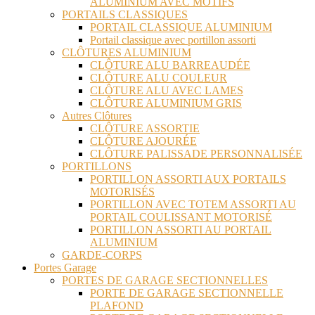
ALUMINIUM AVEC MOTIFS
PORTAILS CLASSIQUES
PORTAIL CLASSIQUE ALUMINIUM
Portail classique avec portillon assorti
CLÔTURES ALUMINIUM
CLÔTURE ALU BARREAUDÉE
CLÔTURE ALU COULEUR
CLÔTURE ALU AVEC LAMES
CLÔTURE ALUMINIUM GRIS
Autres Clôtures
CLÔTURE ASSORTIE
CLÔTURE AJOURÉE
CLÔTURE PALISSADE PERSONNALISÉE
PORTILLONS
PORTILLON ASSORTI AUX PORTAILS
MOTORISÉS
PORTILLON AVEC TOTEM ASSORTI AU
PORTAIL COULISSANT MOTORISÉ
PORTILLON ASSORTI AU PORTAIL
ALUMINIUM
GARDE-CORPS
Portes Garage
PORTES DE GARAGE SECTIONNELLES
PORTE DE GARAGE SECTIONNELLE
PLAFOND