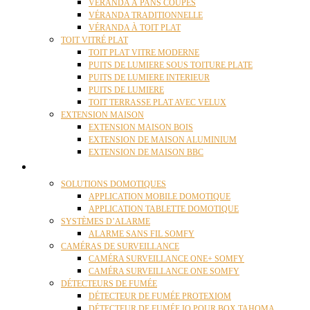
VÉRANDA À PANS COUPÉS
VÉRANDA TRADITIONNELLE
VÉRANDA À TOIT PLAT
TOIT VITRÉ PLAT
TOIT PLAT VITRE MODERNE
PUITS DE LUMIERE SOUS TOITURE PLATE
PUITS DE LUMIERE INTERIEUR
PUITS DE LUMIERE
TOIT TERRASSE PLAT AVEC VELUX
EXTENSION MAISON
EXTENSION MAISON BOIS
EXTENSION DE MAISON ALUMINIUM
EXTENSION DE MAISON BBC
DOMOTIQUE
SOLUTIONS DOMOTIQUES
APPLICATION MOBILE DOMOTIQUE
APPLICATION TABLETTE DOMOTIQUE
SYSTÈMES D’ALARME
ALARME SANS FIL SOMFY
CAMÉRAS DE SURVEILLANCE
CAMÉRA SURVEILLANCE ONE+ SOMFY
CAMÉRA SURVEILLANCE ONE SOMFY
DÉTECTEURS DE FUMÉE
DÉTECTEUR DE FUMÉE PROTEXIOM
DÉTECTEUR DE FUMÉE IO POUR BOX TAHOMA