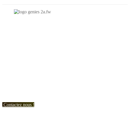
N'hésitez-pas à nous contacter et à nous demander un devis
personnalisé.
Nous vous accueillons du:
Lundi au Vendredi de 9h à 12h et de 14h à 19h
Samedi de 9h à 12h et de 14h à 17h
Contactez nous !