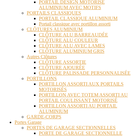
PORTAIL DESIGN MOTORISÉ
ALUMINIUM AVEC MOTIFS
PORTAILS CLASSIQUES
PORTAIL CLASSIQUE ALUMINIUM
Portail classique avec portillon assorti
CLÔTURES ALUMINIUM
CLÔTURE ALU BARREAUDÉE
CLÔTURE ALU COULEUR
CLÔTURE ALU AVEC LAMES
CLÔTURE ALUMINIUM GRIS
Autres Clôtures
CLÔTURE ASSORTIE
CLÔTURE AJOURÉE
CLÔTURE PALISSADE PERSONNALISÉE
PORTILLONS
PORTILLON ASSORTI AUX PORTAILS
MOTORISÉS
PORTILLON AVEC TOTEM ASSORTI AU
PORTAIL COULISSANT MOTORISÉ
PORTILLON ASSORTI AU PORTAIL
ALUMINIUM
GARDE-CORPS
Portes Garage
PORTES DE GARAGE SECTIONNELLES
PORTE DE GARAGE SECTIONNELLE