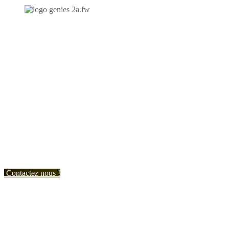
N'hésitez-pas à nous contacter et à nous demander un devis
personnalisé.
Nous vous accueillons du:
Lundi au Vendredi de 9h à 12h et de 14h à 19h
Samedi de 9h à 12h et de 14h à 17h
Contactez nous !