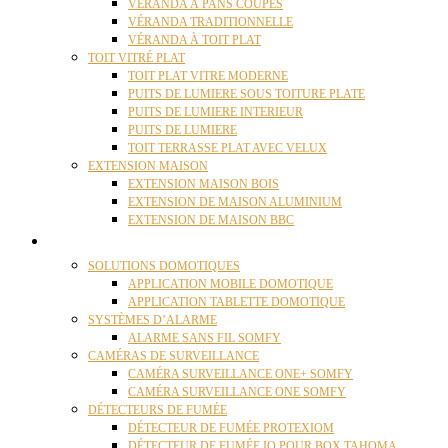
VÉRANDA À PANS COUPÉS
VÉRANDA TRADITIONNELLE
VÉRANDA À TOIT PLAT
TOIT VITRÉ PLAT
TOIT PLAT VITRE MODERNE
PUITS DE LUMIERE SOUS TOITURE PLATE
PUITS DE LUMIERE INTERIEUR
PUITS DE LUMIERE
TOIT TERRASSE PLAT AVEC VELUX
EXTENSION MAISON
EXTENSION MAISON BOIS
EXTENSION DE MAISON ALUMINIUM
EXTENSION DE MAISON BBC
DOMOTIQUE
SOLUTIONS DOMOTIQUES
APPLICATION MOBILE DOMOTIQUE
APPLICATION TABLETTE DOMOTIQUE
SYSTÈMES D’ALARME
ALARME SANS FIL SOMFY
CAMÉRAS DE SURVEILLANCE
CAMÉRA SURVEILLANCE ONE+ SOMFY
CAMÉRA SURVEILLANCE ONE SOMFY
DÉTECTEURS DE FUMÉE
DÉTECTEUR DE FUMÉE PROTEXIOM
DÉTECTEUR DE FUMÉE IO POUR BOX TAHOMA