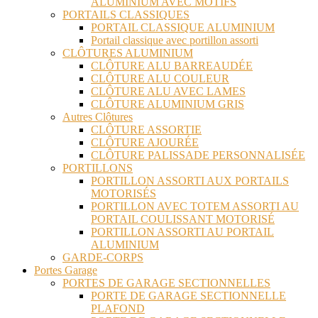
ALUMINIUM AVEC MOTIFS
PORTAILS CLASSIQUES
PORTAIL CLASSIQUE ALUMINIUM
Portail classique avec portillon assorti
CLÔTURES ALUMINIUM
CLÔTURE ALU BARREAUDÉE
CLÔTURE ALU COULEUR
CLÔTURE ALU AVEC LAMES
CLÔTURE ALUMINIUM GRIS
Autres Clôtures
CLÔTURE ASSORTIE
CLÔTURE AJOURÉE
CLÔTURE PALISSADE PERSONNALISÉE
PORTILLONS
PORTILLON ASSORTI AUX PORTAILS
MOTORISÉS
PORTILLON AVEC TOTEM ASSORTI AU
PORTAIL COULISSANT MOTORISÉ
PORTILLON ASSORTI AU PORTAIL
ALUMINIUM
GARDE-CORPS
Portes Garage
PORTES DE GARAGE SECTIONNELLES
PORTE DE GARAGE SECTIONNELLE
PLAFOND