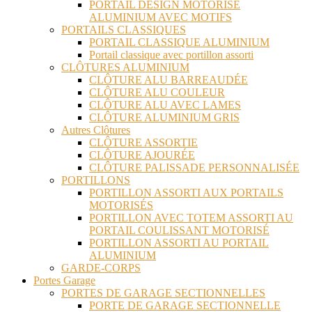
PORTAIL DESIGN MOTORISÉ
ALUMINIUM AVEC MOTIFS
PORTAILS CLASSIQUES
PORTAIL CLASSIQUE ALUMINIUM
Portail classique avec portillon assorti
CLÔTURES ALUMINIUM
CLÔTURE ALU BARREAUDÉE
CLÔTURE ALU COULEUR
CLÔTURE ALU AVEC LAMES
CLÔTURE ALUMINIUM GRIS
Autres Clôtures
CLÔTURE ASSORTIE
CLÔTURE AJOURÉE
CLÔTURE PALISSADE PERSONNALISÉE
PORTILLONS
PORTILLON ASSORTI AUX PORTAILS
MOTORISÉS
PORTILLON AVEC TOTEM ASSORTI AU
PORTAIL COULISSANT MOTORISÉ
PORTILLON ASSORTI AU PORTAIL
ALUMINIUM
GARDE-CORPS
Portes Garage
PORTES DE GARAGE SECTIONNELLES
PORTE DE GARAGE SECTIONNELLE