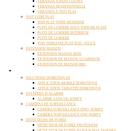
VÉRANDA À PANS COUPÉS
VÉRANDA TRADITIONNELLE
VÉRANDA À TOIT PLAT
TOIT VITRÉ PLAT
TOIT PLAT VITRE MODERNE
PUITS DE LUMIERE SOUS TOITURE PLATE
PUITS DE LUMIERE INTERIEUR
PUITS DE LUMIERE
TOIT TERRASSE PLAT AVEC VELUX
EXTENSION MAISON
EXTENSION MAISON BOIS
EXTENSION DE MAISON ALUMINIUM
EXTENSION DE MAISON BBC
DOMOTIQUE
SOLUTIONS DOMOTIQUES
APPLICATION MOBILE DOMOTIQUE
APPLICATION TABLETTE DOMOTIQUE
SYSTÈMES D’ALARME
ALARME SANS FIL SOMFY
CAMÉRAS DE SURVEILLANCE
CAMÉRA SURVEILLANCE ONE+ SOMFY
CAMÉRA SURVEILLANCE ONE SOMFY
DÉTECTEURS DE FUMÉE
DÉTECTEUR DE FUMÉE PROTEXIOM
DÉTECTEUR DE FUMÉE IO POUR BOX TAHOMA