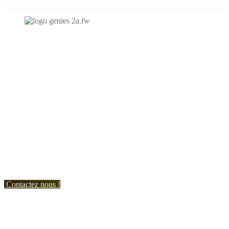
N'hésitez-pas à nous contacter et à nous demander un devis
personnalisé.
Nous vous accueillons du:
Lundi au Vendredi de 9h à 12h et de 14h à 19h
Samedi de 9h à 12h et de 14h à 17h
Contactez nous !