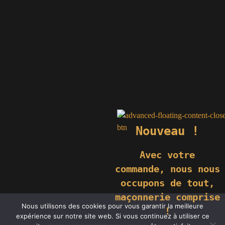
Nouveau !
Avec votre
commande,
nous nous
occupons de tout,
maçonnerie comprise
© 2019 GÉNIÈS CRÉATIONS KOMILFO | TOUS DROITS RÉSERVÉS
Nous utilisons des cookies pour vous garantir la meilleure
| REPRODUCTION INTERDITE |
NEWS
|
MENTIONS LÉGALES
.
!
expérience sur notre site web. Si vous continuez à utiliser ce
RÉALISATION
GROUPE VAS-Y !