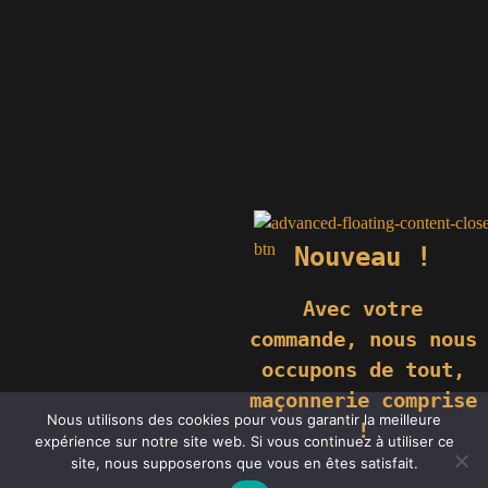
Nouveau !
Avec votre
commande,
nous nous
occupons de tout,
maçonnerie comprise
© 2019 GÉNIÈS CRÉATIONS KOMILFO | TOUS DROITS RÉSERVÉS
Nous utilisons des cookies pour vous garantir la meilleure
| REPRODUCTION INTERDITE |
NEWS
|
MENTIONS LÉGALES
.
!
expérience sur notre site web. Si vous continuez à utiliser ce
RÉALISATION
GROUPE VAS-Y !
site, nous supposerons que vous en êtes satisfait.