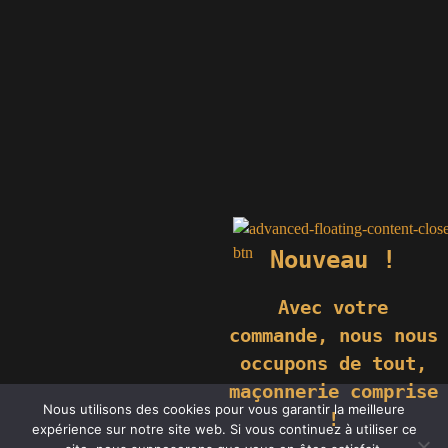
Nouveau !
Avec votre
commande,
nous nous
occupons de tout,
maçonnerie comprise
© 2019 GÉNIÈS CRÉATIONS KOMILFO | TOUS DROITS RÉSERVÉS
Nous utilisons des cookies pour vous garantir la meilleure
| REPRODUCTION INTERDITE |
NEWS
|
MENTIONS LÉGALES
.
!
expérience sur notre site web. Si vous continuez à utiliser ce
RÉALISATION
GROUPE VAS-Y !