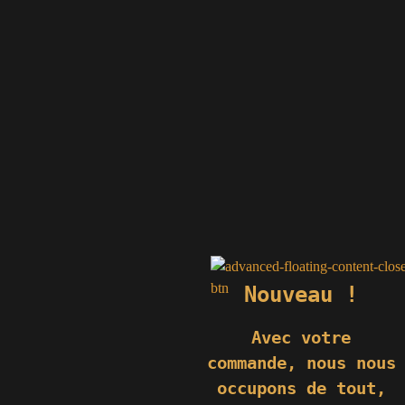
74
Monéteau
erre.fr
e.fr
fr
.fr
e.fr
.fr
Nouveau !
Avec votre
commande,
nous nous
occupons de tout,