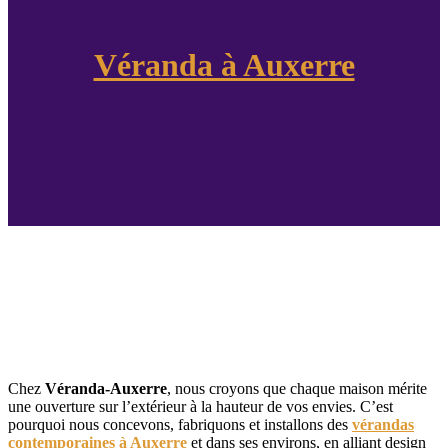
Véranda à Auxerre
Véranda contemporaine à
Auxerre sur mesure avec
Véranda-Auxerre
Chez
Véranda-Auxerre
, nous croyons que chaque maison mérite
une ouverture sur l’extérieur à la hauteur de vos envies. C’est
pourquoi nous concevons, fabriquons et installons des
vérandas
contemporaines à Auxerre
et dans ses environs, en alliant design