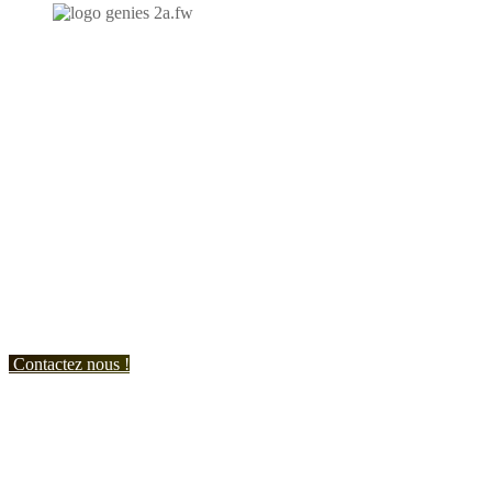
N'hésitez-pas à nous contacter et à nous demander un devis
personnalisé.
Nous vous accueillons du:
Lundi au Vendredi de 9h à 12h et de 14h à 19h
Samedi de 9h à 12h et de 14h à 17h
Contactez nous !