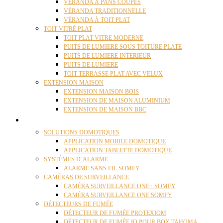
VÉRANDA À PANS COUPÉS
VÉRANDA TRADITIONNELLE
VÉRANDA À TOIT PLAT
TOIT VITRÉ PLAT
TOIT PLAT VITRE MODERNE
PUITS DE LUMIERE SOUS TOITURE PLATE
PUITS DE LUMIERE INTERIEUR
PUITS DE LUMIERE
TOIT TERRASSE PLAT AVEC VELUX
EXTENSION MAISON
EXTENSION MAISON BOIS
EXTENSION DE MAISON ALUMINIUM
EXTENSION DE MAISON BBC
DOMOTIQUE
SOLUTIONS DOMOTIQUES
APPLICATION MOBILE DOMOTIQUE
APPLICATION TABLETTE DOMOTIQUE
SYSTÈMES D’ALARME
ALARME SANS FIL SOMFY
CAMÉRAS DE SURVEILLANCE
CAMÉRA SURVEILLANCE ONE+ SOMFY
CAMÉRA SURVEILLANCE ONE SOMFY
DÉTECTEURS DE FUMÉE
DÉTECTEUR DE FUMÉE PROTEXIOM
DÉTECTEUR DE FUMÉE IO POUR BOX TAHOMA