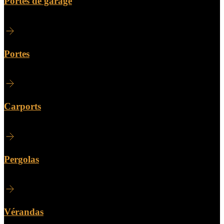
Portes de garage
Portes
Carports
Pergolas
Vérandas