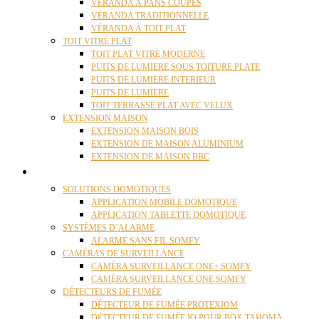
VÉRANDA À PANS COUPÉS
VÉRANDA TRADITIONNELLE
VÉRANDA À TOIT PLAT
TOIT VITRÉ PLAT
TOIT PLAT VITRE MODERNE
PUITS DE LUMIERE SOUS TOITURE PLATE
PUITS DE LUMIERE INTERIEUR
PUITS DE LUMIERE
TOIT TERRASSE PLAT AVEC VELUX
EXTENSION MAISON
EXTENSION MAISON BOIS
EXTENSION DE MAISON ALUMINIUM
EXTENSION DE MAISON BBC
DOMOTIQUE
SOLUTIONS DOMOTIQUES
APPLICATION MOBILE DOMOTIQUE
APPLICATION TABLETTE DOMOTIQUE
SYSTÈMES D’ALARME
ALARME SANS FIL SOMFY
CAMÉRAS DE SURVEILLANCE
CAMÉRA SURVEILLANCE ONE+ SOMFY
CAMÉRA SURVEILLANCE ONE SOMFY
DÉTECTEURS DE FUMÉE
DÉTECTEUR DE FUMÉE PROTEXIOM
DÉTECTEUR DE FUMÉE IO POUR BOX TAHOMA