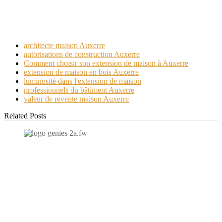
Sur le même sujet
architecte maison Auxerre
autorisations de construction Auxerre
Comment choisir son extension de maison à Auxerre
extension de maison en bois Auxerre
luminosité dans l'extension de maison
professionnels du bâtiment Auxerre
valeur de revente maison Auxerre
Related Posts
N'hésitez-pas à nous contacter et à nous demander un devis
personnalisé.
Nous vous accueillons du:
Lundi au Vendredi de 9h à 12h et de 14h à 19h
Samedi de 9h à 12h et de 14h à 17h