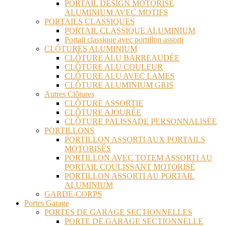
PORTAIL DESIGN MOTORISÉ
ALUMINIUM AVEC MOTIFS
PORTAILS CLASSIQUES
PORTAIL CLASSIQUE ALUMINIUM
Portail classique avec portillon assorti
CLÔTURES ALUMINIUM
CLÔTURE ALU BARREAUDÉE
CLÔTURE ALU COULEUR
CLÔTURE ALU AVEC LAMES
CLÔTURE ALUMINIUM GRIS
Autres Clôtures
CLÔTURE ASSORTIE
CLÔTURE AJOURÉE
CLÔTURE PALISSADE PERSONNALISÉE
PORTILLONS
PORTILLON ASSORTI AUX PORTAILS
MOTORISÉS
PORTILLON AVEC TOTEM ASSORTI AU
PORTAIL COULISSANT MOTORISÉ
PORTILLON ASSORTI AU PORTAIL
ALUMINIUM
GARDE-CORPS
Portes Garage
PORTES DE GARAGE SECTIONNELLES
PORTE DE GARAGE SECTIONNELLE