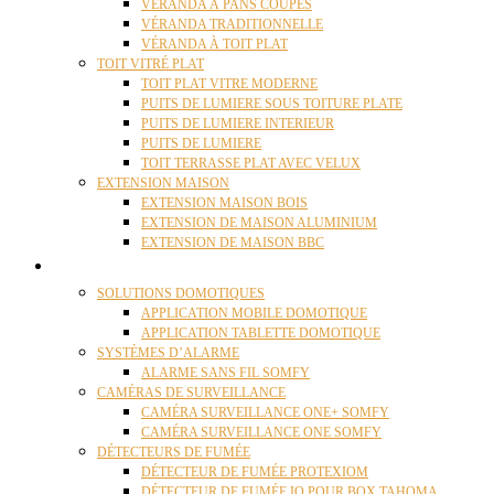
VÉRANDA À PANS COUPÉS
VÉRANDA TRADITIONNELLE
VÉRANDA À TOIT PLAT
TOIT VITRÉ PLAT
TOIT PLAT VITRE MODERNE
PUITS DE LUMIERE SOUS TOITURE PLATE
PUITS DE LUMIERE INTERIEUR
PUITS DE LUMIERE
TOIT TERRASSE PLAT AVEC VELUX
EXTENSION MAISON
EXTENSION MAISON BOIS
EXTENSION DE MAISON ALUMINIUM
EXTENSION DE MAISON BBC
DOMOTIQUE
SOLUTIONS DOMOTIQUES
APPLICATION MOBILE DOMOTIQUE
APPLICATION TABLETTE DOMOTIQUE
SYSTÈMES D’ALARME
ALARME SANS FIL SOMFY
CAMÉRAS DE SURVEILLANCE
CAMÉRA SURVEILLANCE ONE+ SOMFY
CAMÉRA SURVEILLANCE ONE SOMFY
DÉTECTEURS DE FUMÉE
DÉTECTEUR DE FUMÉE PROTEXIOM
DÉTECTEUR DE FUMÉE IO POUR BOX TAHOMA