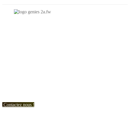
N'hésitez-pas à nous contacter et à nous demander un devis
personnalisé.
Nous vous accueillons du:
Lundi au Vendredi de 9h à 12h et de 14h à 19h
Samedi de 9h à 12h et de 14h à 17h
Contactez nous !