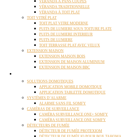
VÉRANDA À PANS COUPÉS
VÉRANDA TRADITIONNELLE
VÉRANDA À TOIT PLAT
TOIT VITRÉ PLAT
TOIT PLAT VITRE MODERNE
PUITS DE LUMIERE SOUS TOITURE PLATE
PUITS DE LUMIERE INTERIEUR
PUITS DE LUMIERE
TOIT TERRASSE PLAT AVEC VELUX
EXTENSION MAISON
EXTENSION MAISON BOIS
EXTENSION DE MAISON ALUMINIUM
EXTENSION DE MAISON BBC
DOMOTIQUE
SOLUTIONS DOMOTIQUES
APPLICATION MOBILE DOMOTIQUE
APPLICATION TABLETTE DOMOTIQUE
SYSTÈMES D’ALARME
ALARME SANS FIL SOMFY
CAMÉRAS DE SURVEILLANCE
CAMÉRA SURVEILLANCE ONE+ SOMFY
CAMÉRA SURVEILLANCE ONE SOMFY
DÉTECTEURS DE FUMÉE
DÉTECTEUR DE FUMÉE PROTEXIOM
DÉTECTEUR DE FUMÉE IO POUR BOX TAHOMA