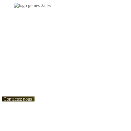
N'hésitez-pas à nous contacter et à nous demander un devis
personnalisé.
Nous vous accueillons du:
Lundi au Vendredi de 9h à 12h et de 14h à 19h
Samedi de 9h à 12h et de 14h à 17h
Contactez nous !