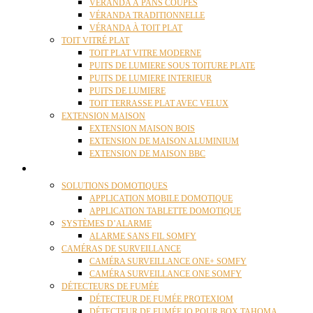
VÉRANDA À PANS COUPÉS
VÉRANDA TRADITIONNELLE
VÉRANDA À TOIT PLAT
TOIT VITRÉ PLAT
TOIT PLAT VITRE MODERNE
PUITS DE LUMIERE SOUS TOITURE PLATE
PUITS DE LUMIERE INTERIEUR
PUITS DE LUMIERE
TOIT TERRASSE PLAT AVEC VELUX
EXTENSION MAISON
EXTENSION MAISON BOIS
EXTENSION DE MAISON ALUMINIUM
EXTENSION DE MAISON BBC
DOMOTIQUE
SOLUTIONS DOMOTIQUES
APPLICATION MOBILE DOMOTIQUE
APPLICATION TABLETTE DOMOTIQUE
SYSTÈMES D’ALARME
ALARME SANS FIL SOMFY
CAMÉRAS DE SURVEILLANCE
CAMÉRA SURVEILLANCE ONE+ SOMFY
CAMÉRA SURVEILLANCE ONE SOMFY
DÉTECTEURS DE FUMÉE
DÉTECTEUR DE FUMÉE PROTEXIOM
DÉTECTEUR DE FUMÉE IO POUR BOX TAHOMA