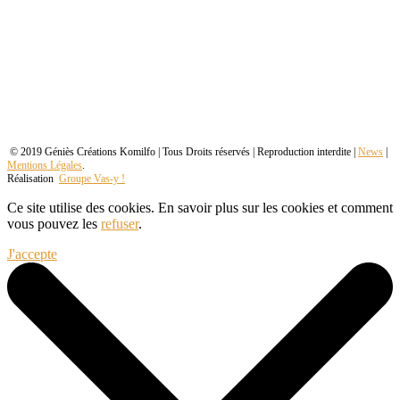
© 2019 Géniès Créations Komilfo | Tous Droits réservés | Reproduction interdite |
News
|
Mentions Légales
.
Réalisation
Groupe Vas-y !
Ce site utilise des cookies. En savoir plus sur les cookies et comment
vous pouvez les
refuser
.
J'accepte