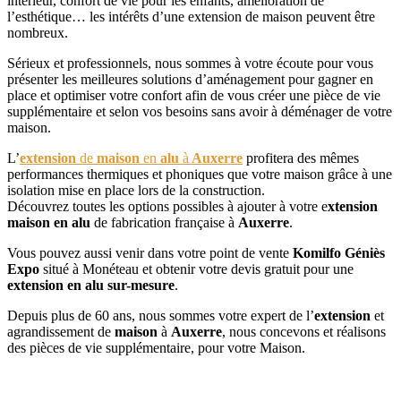
intérieur, confort de vie pour les enfants, amélioration de
l’esthétique… les intérêts d’une extension de maison peuvent être
nombreux.
Sérieux et professionnels, nous sommes à votre écoute pour vous
présenter les meilleures solutions d’aménagement pour gagner en
place et optimiser votre confort afin de vous créer une pièce de vie
supplémentaire et selon vos besoins sans avoir à déménager de votre
maison.
L’
extension
de
maison
en
alu
à
Auxerre
profitera des mêmes
performances thermiques et phoniques que votre maison grâce à une
isolation mise en place lors de la construction.
Découvrez toutes les options possibles à ajouter à votre e
xtension
maison en alu
de fabrication française à
Auxerre
.
Vous pouvez aussi venir dans votre point de vente
Komilfo Géniès
Expo
situé à Monéteau et obtenir votre devis gratuit pour une
extension en alu sur-mesure
.
Depuis plus de 60 ans, nous sommes votre expert de l’
extension
et
agrandissement de
maison
à
Auxerre
, nous concevons et réalisons
des pièces de vie supplémentaire, pour votre Maison.