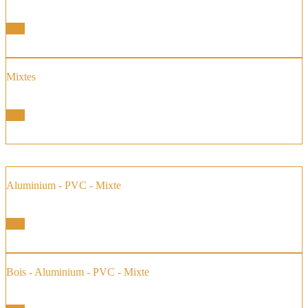
Fenêtre et Portes Fenêtres
Voir
Mixtes
Fenêtre et Portes Fenêtres
Voir
Aluminium - PVC - Mixte
Fenêtres Baies Coulissantes
Voir
Bois - Aluminium - PVC - Mixte
Baie vitrée à Galandage