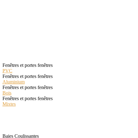
Sélectionnez la catégorie de
fenêtres qui vous intéresse
Les Classiques
Fenêtres et portes fenêtres
PVC
Fenêtres et portes fenêtres
Aluminium
Fenêtres et portes fenêtres
Bois
Fenêtres et portes fenêtres
Mixtes
Les Spéciales
Baies Coulissantes