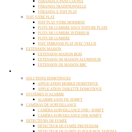
VÉRANDA À PANS COUPÉS
VÉRANDA TRADITIONNELLE
VÉRANDA À TOIT PLAT
TOIT VITRÉ PLAT
TOIT PLAT VITRE MODERNE
PUITS DE LUMIERE SOUS TOITURE PLATE
PUITS DE LUMIERE INTERIEUR
PUITS DE LUMIERE
TOIT TERRASSE PLAT AVEC VELUX
EXTENSION MAISON
EXTENSION MAISON BOIS
EXTENSION DE MAISON ALUMINIUM
EXTENSION DE MAISON BBC
DOMOTIQUE
SOLUTIONS DOMOTIQUES
APPLICATION MOBILE DOMOTIQUE
APPLICATION TABLETTE DOMOTIQUE
SYSTÈMES D’ALARME
ALARME SANS FIL SOMFY
CAMÉRAS DE SURVEILLANCE
CAMÉRA SURVEILLANCE ONE+ SOMFY
CAMÉRA SURVEILLANCE ONE SOMFY
DÉTECTEURS DE FUMÉE
DÉTECTEUR DE FUMÉE PROTEXIOM
DÉTECTEUR DE FUMÉE IO POUR BOX TAHOMA