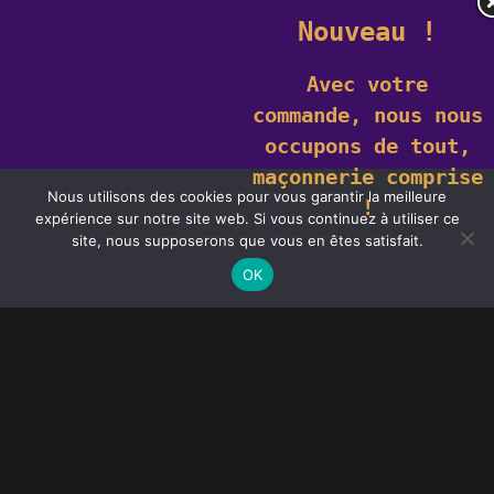
Nouveau !
Avec votre
commande,
nous nous
occupons de tout,
maçonnerie comprise
Nous utilisons des cookies pour vous garantir la meilleure
!
expérience sur notre site web. Si vous continuez à utiliser ce
Ce site utilise des cookies. En savoir plus sur les cookies et comment
site, nous supposerons que vous en êtes satisfait.
vous pouvez les
refuser
.
J'accepte
OK
Dans notre quête constante d’embellir nos
maisons et d’améliorer leur efficacité
énergétique, le choix des fenêtres joue un rôle
crucial. Nous avons trouvé la solution parfaite
avec Géniès-Créations et leurs
fenêtres en