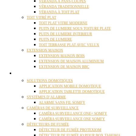
VÉRANDA À PANS COUPÉS
VÉRANDA TRADITIONNELLE
VÉRANDA À TOIT PLAT
TOIT VITRÉ PLAT
TOIT PLAT VITRE MODERNE
PUITS DE LUMIERE SOUS TOITURE PLATE
PUITS DE LUMIERE INTERIEUR
PUITS DE LUMIERE
TOIT TERRASSE PLAT AVEC VELUX
EXTENSION MAISON
EXTENSION MAISON BOIS
EXTENSION DE MAISON ALUMINIUM
EXTENSION DE MAISON BBC
DOMOTIQUE
SOLUTIONS DOMOTIQUES
APPLICATION MOBILE DOMOTIQUE
APPLICATION TABLETTE DOMOTIQUE
SYSTÈMES D’ALARME
ALARME SANS FIL SOMFY
CAMÉRAS DE SURVEILLANCE
CAMÉRA SURVEILLANCE ONE+ SOMFY
CAMÉRA SURVEILLANCE ONE SOMFY
DÉTECTEURS DE FUMÉE
DÉTECTEUR DE FUMÉE PROTEXIOM
DÉTECTEUR DE FUMÉE IO POUR BOX TAHOMA