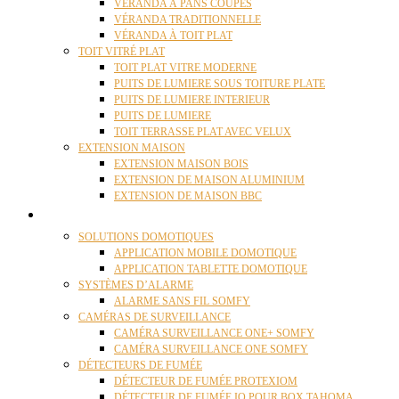
VÉRANDA À PANS COUPÉS
VÉRANDA TRADITIONNELLE
VÉRANDA À TOIT PLAT
TOIT VITRÉ PLAT
TOIT PLAT VITRE MODERNE
PUITS DE LUMIERE SOUS TOITURE PLATE
PUITS DE LUMIERE INTERIEUR
PUITS DE LUMIERE
TOIT TERRASSE PLAT AVEC VELUX
EXTENSION MAISON
EXTENSION MAISON BOIS
EXTENSION DE MAISON ALUMINIUM
EXTENSION DE MAISON BBC
DOMOTIQUE
SOLUTIONS DOMOTIQUES
APPLICATION MOBILE DOMOTIQUE
APPLICATION TABLETTE DOMOTIQUE
SYSTÈMES D’ALARME
ALARME SANS FIL SOMFY
CAMÉRAS DE SURVEILLANCE
CAMÉRA SURVEILLANCE ONE+ SOMFY
CAMÉRA SURVEILLANCE ONE SOMFY
DÉTECTEURS DE FUMÉE
DÉTECTEUR DE FUMÉE PROTEXIOM
DÉTECTEUR DE FUMÉE IO POUR BOX TAHOMA