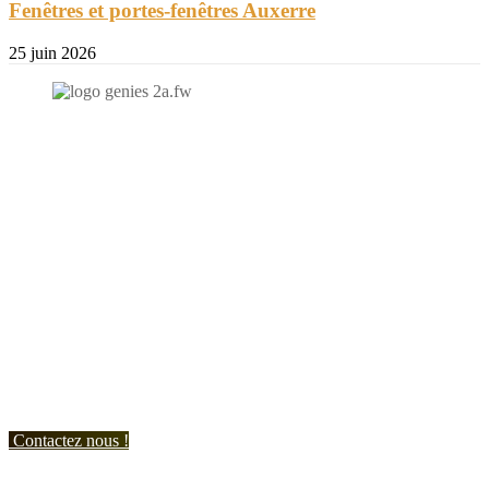
Fenêtres et portes-fenêtres Auxerre
25 juin 2026
N'hésitez-pas à nous contacter et à nous demander un devis
personnalisé.
Nous vous accueillons du:
Lundi au Vendredi de 9h à 12h et de 14h à 19h
Samedi de 9h à 12h et de 14h à 17h
Contactez nous !