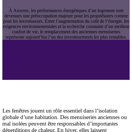
À Auxerre, les performances énergétiques d’un logement sont
devenues une préoccupation majeure pour les propriétaires comme
pour les investisseurs. Entre l’augmentation du coût de l’énergie, les
exigences environnementales et la recherche constante d’un meilleur
confort de vie, le remplacement des anciennes menuiseries
représente aujourd’hui l’un des investissements les plus rentables.
Pourquoi choisir des fenêtres performantes isolation
à Auxerre ?
Les fenêtres jouent un rôle essentiel dans l’isolation
globale d’une habitation. Des menuiseries anciennes ou
mal isolées peuvent être responsables d’importantes
déperditions de chaleur. En hiver, elles laissent