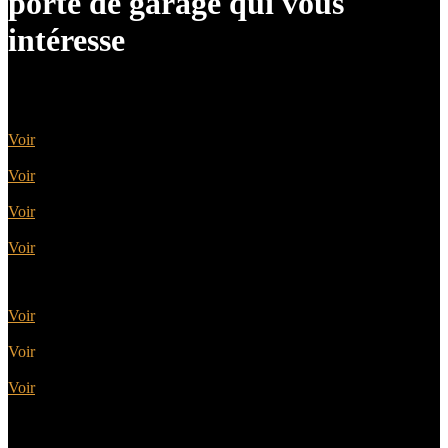
porte de garage qui vous
intéresse
Portes sectionnelles
Voir
Portes battantes
Voir
Portes basculantes
Voir
Portes enroulables
Voir
Portes latérales
Voir
Portes motorisées
Voir
Portes coordonnées
Voir