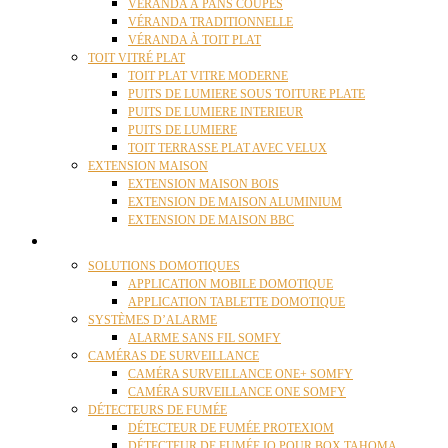
VÉRANDA À PANS COUPÉS
VÉRANDA TRADITIONNELLE
VÉRANDA À TOIT PLAT
TOIT VITRÉ PLAT
TOIT PLAT VITRE MODERNE
PUITS DE LUMIERE SOUS TOITURE PLATE
PUITS DE LUMIERE INTERIEUR
PUITS DE LUMIERE
TOIT TERRASSE PLAT AVEC VELUX
EXTENSION MAISON
EXTENSION MAISON BOIS
EXTENSION DE MAISON ALUMINIUM
EXTENSION DE MAISON BBC
DOMOTIQUE
SOLUTIONS DOMOTIQUES
APPLICATION MOBILE DOMOTIQUE
APPLICATION TABLETTE DOMOTIQUE
SYSTÈMES D’ALARME
ALARME SANS FIL SOMFY
CAMÉRAS DE SURVEILLANCE
CAMÉRA SURVEILLANCE ONE+ SOMFY
CAMÉRA SURVEILLANCE ONE SOMFY
DÉTECTEURS DE FUMÉE
DÉTECTEUR DE FUMÉE PROTEXIOM
DÉTECTEUR DE FUMÉE IO POUR BOX TAHOMA