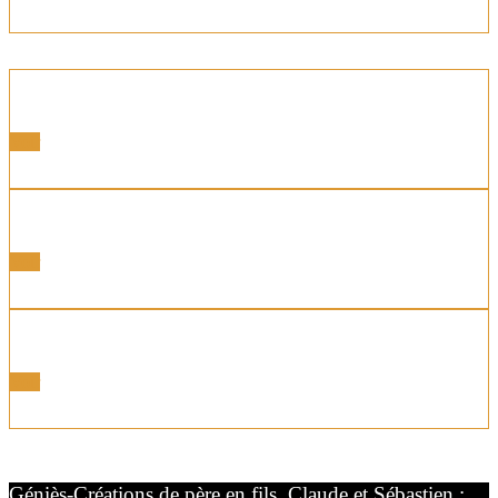
Portes latérales
Voir
Portes Motorisées
Voir
Portes Coordonnées
Voir
Géniès-Créations de père en fils, Claude et Sébastien :