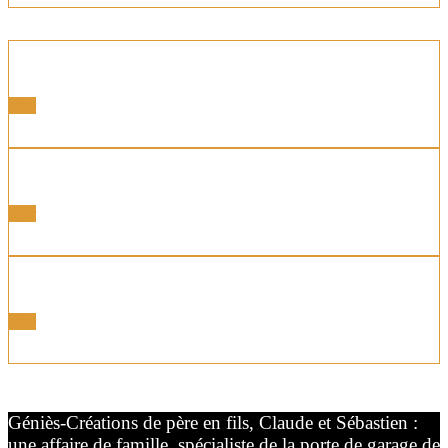
Portes latérales
Voir
Portes Motorisées
Voir
Portes Coordonnées
Voir
Géniès-Créations de père en fils, Claude et Sébastien :
une affaire de famille, spécialiste de la porte de garage de