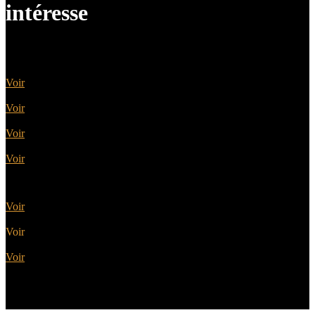
intéresse
Portes sectionnelles
Voir
Portes battantes
Voir
Portes basculantes
Voir
Portes enroulables
Voir
Portes latérales
Voir
Portes motorisées
Voir
Portes coordonnées
Voir