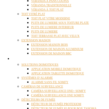
VÉRANDA À PANS COUPÉS
VÉRANDA TRADITIONNELLE
VÉRANDA À TOIT PLAT
TOIT VITRÉ PLAT
TOIT PLAT VITRE MODERNE
PUITS DE LUMIERE SOUS TOITURE PLATE
PUITS DE LUMIERE INTERIEUR
PUITS DE LUMIERE
TOIT TERRASSE PLAT AVEC VELUX
EXTENSION MAISON
EXTENSION MAISON BOIS
EXTENSION DE MAISON ALUMINIUM
EXTENSION DE MAISON BBC
DOMOTIQUE
SOLUTIONS DOMOTIQUES
APPLICATION MOBILE DOMOTIQUE
APPLICATION TABLETTE DOMOTIQUE
SYSTÈMES D’ALARME
ALARME SANS FIL SOMFY
CAMÉRAS DE SURVEILLANCE
CAMÉRA SURVEILLANCE ONE+ SOMFY
CAMÉRA SURVEILLANCE ONE SOMFY
DÉTECTEURS DE FUMÉE
DÉTECTEUR DE FUMÉE PROTEXIOM
DÉTECTEUR DE FUMÉE IO POUR BOX TAHOMA