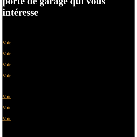
porte de garage qui vous
intéresse
Portes sectionnelles
Voir
Portes battantes
Voir
Portes basculantes
Voir
Portes enroulables
Voir
Portes latérales
Voir
Portes motorisées
Voir
Portes coordonnées
Voir