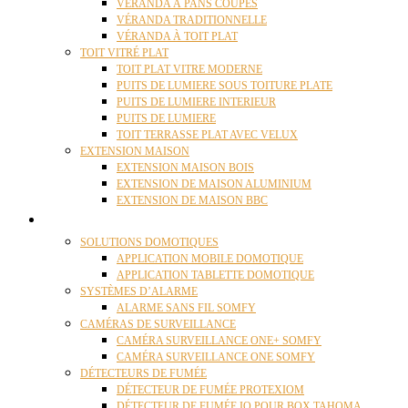
VÉRANDA À PANS COUPÉS
VÉRANDA TRADITIONNELLE
VÉRANDA À TOIT PLAT
TOIT VITRÉ PLAT
TOIT PLAT VITRE MODERNE
PUITS DE LUMIERE SOUS TOITURE PLATE
PUITS DE LUMIERE INTERIEUR
PUITS DE LUMIERE
TOIT TERRASSE PLAT AVEC VELUX
EXTENSION MAISON
EXTENSION MAISON BOIS
EXTENSION DE MAISON ALUMINIUM
EXTENSION DE MAISON BBC
DOMOTIQUE
SOLUTIONS DOMOTIQUES
APPLICATION MOBILE DOMOTIQUE
APPLICATION TABLETTE DOMOTIQUE
SYSTÈMES D’ALARME
ALARME SANS FIL SOMFY
CAMÉRAS DE SURVEILLANCE
CAMÉRA SURVEILLANCE ONE+ SOMFY
CAMÉRA SURVEILLANCE ONE SOMFY
DÉTECTEURS DE FUMÉE
DÉTECTEUR DE FUMÉE PROTEXIOM
DÉTECTEUR DE FUMÉE IO POUR BOX TAHOMA