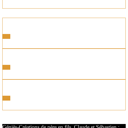
Portes latérales
Voir
Portes Motorisées
Voir
Portes Coordonnées
Voir
Géniès-Créations de père en fils, Claude et Sébastien :