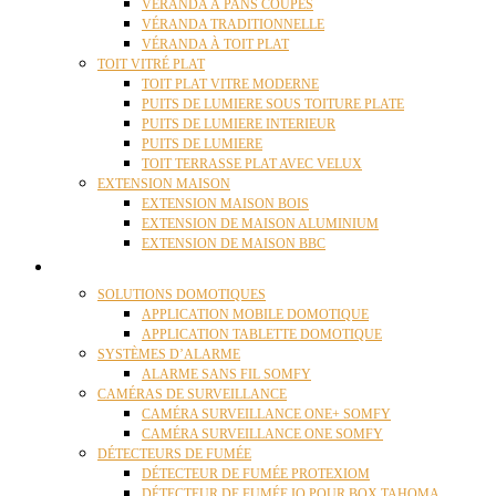
VÉRANDA À PANS COUPÉS
VÉRANDA TRADITIONNELLE
VÉRANDA À TOIT PLAT
TOIT VITRÉ PLAT
TOIT PLAT VITRE MODERNE
PUITS DE LUMIERE SOUS TOITURE PLATE
PUITS DE LUMIERE INTERIEUR
PUITS DE LUMIERE
TOIT TERRASSE PLAT AVEC VELUX
EXTENSION MAISON
EXTENSION MAISON BOIS
EXTENSION DE MAISON ALUMINIUM
EXTENSION DE MAISON BBC
DOMOTIQUE
SOLUTIONS DOMOTIQUES
APPLICATION MOBILE DOMOTIQUE
APPLICATION TABLETTE DOMOTIQUE
SYSTÈMES D’ALARME
ALARME SANS FIL SOMFY
CAMÉRAS DE SURVEILLANCE
CAMÉRA SURVEILLANCE ONE+ SOMFY
CAMÉRA SURVEILLANCE ONE SOMFY
DÉTECTEURS DE FUMÉE
DÉTECTEUR DE FUMÉE PROTEXIOM
DÉTECTEUR DE FUMÉE IO POUR BOX TAHOMA