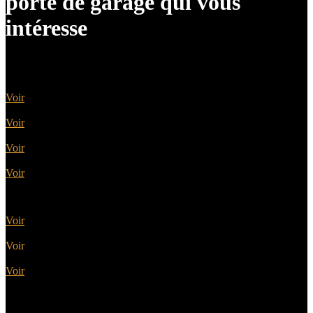
porte de garage qui vous
intéresse
Portes sectionnelles
Voir
Portes battantes
Voir
Portes basculantes
Voir
Portes enroulables
Voir
Portes latérales
Voir
Portes motorisées
Voir
Portes coordonnées
Voir