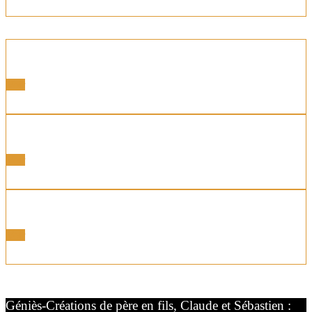
Portes latérales
Voir
Portes Motorisées
Voir
Portes Coordonnées
Voir
Géniès-Créations de père en fils, Claude et Sébastien :