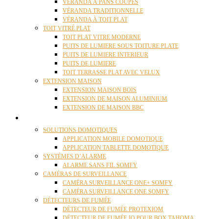
VÉRANDA À PANS COUPÉS
VÉRANDA TRADITIONNELLE
VÉRANDA À TOIT PLAT
TOIT VITRÉ PLAT
TOIT PLAT VITRE MODERNE
PUITS DE LUMIERE SOUS TOITURE PLATE
PUITS DE LUMIERE INTERIEUR
PUITS DE LUMIERE
TOIT TERRASSE PLAT AVEC VELUX
EXTENSION MAISON
EXTENSION MAISON BOIS
EXTENSION DE MAISON ALUMINIUM
EXTENSION DE MAISON BBC
DOMOTIQUE
SOLUTIONS DOMOTIQUES
APPLICATION MOBILE DOMOTIQUE
APPLICATION TABLETTE DOMOTIQUE
SYSTÈMES D’ALARME
ALARME SANS FIL SOMFY
CAMÉRAS DE SURVEILLANCE
CAMÉRA SURVEILLANCE ONE+ SOMFY
CAMÉRA SURVEILLANCE ONE SOMFY
DÉTECTEURS DE FUMÉE
DÉTECTEUR DE FUMÉE PROTEXIOM
DÉTECTEUR DE FUMÉE IO POUR BOX TAHOMA