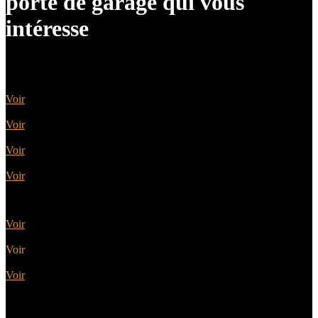
porte de garage qui vous
intéresse
Portes sectionnelles
Voir
Portes battantes
Voir
Portes basculantes
Voir
Portes enroulables
Voir
Portes latérales
Voir
Portes motorisées
Voir
Portes coordonnées
Voir