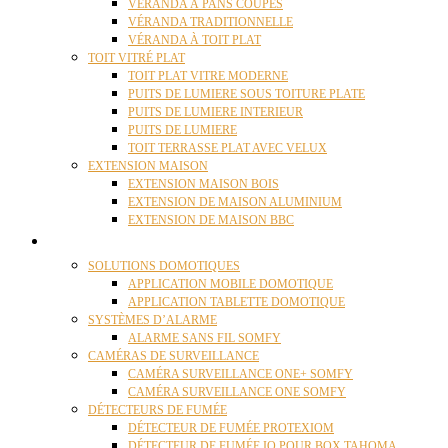
VÉRANDA À PANS COUPÉS
VÉRANDA TRADITIONNELLE
VÉRANDA À TOIT PLAT
TOIT VITRÉ PLAT
TOIT PLAT VITRE MODERNE
PUITS DE LUMIERE SOUS TOITURE PLATE
PUITS DE LUMIERE INTERIEUR
PUITS DE LUMIERE
TOIT TERRASSE PLAT AVEC VELUX
EXTENSION MAISON
EXTENSION MAISON BOIS
EXTENSION DE MAISON ALUMINIUM
EXTENSION DE MAISON BBC
DOMOTIQUE
SOLUTIONS DOMOTIQUES
APPLICATION MOBILE DOMOTIQUE
APPLICATION TABLETTE DOMOTIQUE
SYSTÈMES D’ALARME
ALARME SANS FIL SOMFY
CAMÉRAS DE SURVEILLANCE
CAMÉRA SURVEILLANCE ONE+ SOMFY
CAMÉRA SURVEILLANCE ONE SOMFY
DÉTECTEURS DE FUMÉE
DÉTECTEUR DE FUMÉE PROTEXIOM
DÉTECTEUR DE FUMÉE IO POUR BOX TAHOMA