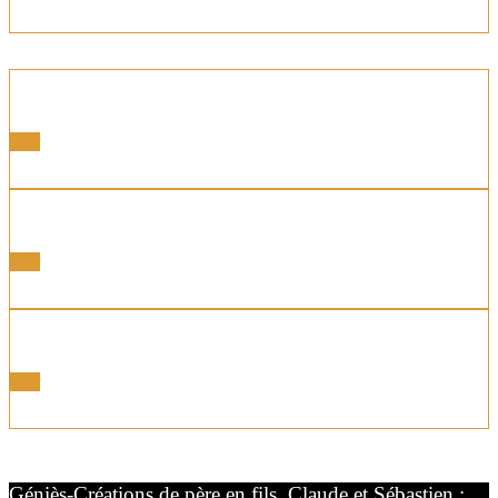
Portes latérales
Voir
Portes Motorisées
Voir
Portes Coordonnées
Voir
Géniès-Créations de père en fils, Claude et Sébastien :