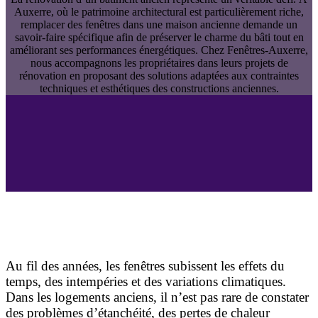
Auxerre, où le patrimoine architectural est particulièrement riche,
remplacer des fenêtres dans une maison ancienne demande un
savoir-faire spécifique afin de préserver le charme du bâti tout en
améliorant ses performances énergétiques. Chez Fenêtres-Auxerre,
nous accompagnons les propriétaires dans leurs projets de
rénovation en proposant des solutions adaptées aux contraintes
techniques et esthétiques des constructions anciennes.
Pourquoi remplacer les fenêtres d’une maison
ancienne à Auxerre ?
Au fil des années, les fenêtres subissent les effets du
temps, des intempéries et des variations climatiques.
Dans les logements anciens, il n’est pas rare de constater
des problèmes d’étanchéité, des pertes de chaleur