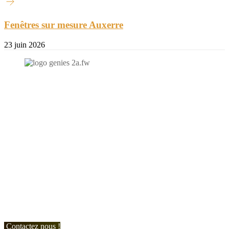
Fenêtres sur mesure Auxerre
23 juin 2026
N'hésitez-pas à nous contacter et à nous demander un devis
personnalisé.
Nous vous accueillons du:
Lundi au Vendredi de 9h à 12h et de 14h à 19h
Samedi de 9h à 12h et de 14h à 17h
Contactez nous !