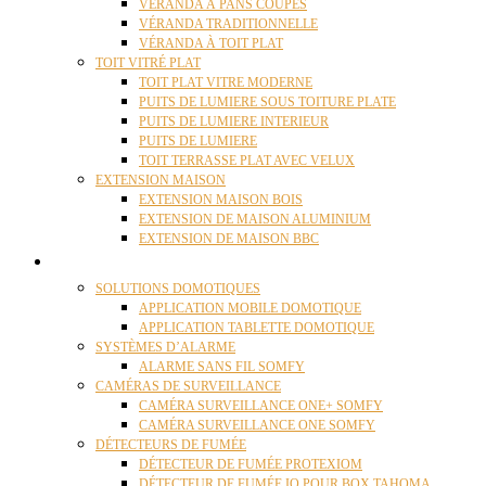
VÉRANDA À PANS COUPÉS
VÉRANDA TRADITIONNELLE
VÉRANDA À TOIT PLAT
TOIT VITRÉ PLAT
TOIT PLAT VITRE MODERNE
PUITS DE LUMIERE SOUS TOITURE PLATE
PUITS DE LUMIERE INTERIEUR
PUITS DE LUMIERE
TOIT TERRASSE PLAT AVEC VELUX
EXTENSION MAISON
EXTENSION MAISON BOIS
EXTENSION DE MAISON ALUMINIUM
EXTENSION DE MAISON BBC
DOMOTIQUE
SOLUTIONS DOMOTIQUES
APPLICATION MOBILE DOMOTIQUE
APPLICATION TABLETTE DOMOTIQUE
SYSTÈMES D’ALARME
ALARME SANS FIL SOMFY
CAMÉRAS DE SURVEILLANCE
CAMÉRA SURVEILLANCE ONE+ SOMFY
CAMÉRA SURVEILLANCE ONE SOMFY
DÉTECTEURS DE FUMÉE
DÉTECTEUR DE FUMÉE PROTEXIOM
DÉTECTEUR DE FUMÉE IO POUR BOX TAHOMA