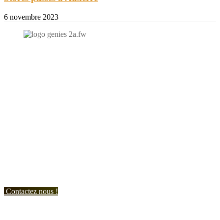
6 novembre 2023
N'hésitez-pas à nous contacter et à nous demander un devis
personnalisé.
Nous vous accueillons du:
Lundi au Vendredi de 9h à 12h et de 14h à 19h
Samedi de 9h à 12h et de 14h à 17h
Contactez nous !