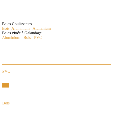
Les Spéciales
Baies Coulissantes
Bois- Aluminium - Aluminium
Baies vitrée à Galandage
Aluminium - Bois - PVC
PVC
Fenêtre et Portes Fenêtres
Voir
Bois
Fenêtre et Portes Fenêtres