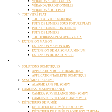
VÉRANDA À PANS COUPÉS
VÉRANDA TRADITIONNELLE
VÉRANDA À TOIT PLAT
TOIT VITRÉ PLAT
TOIT PLAT VITRE MODERNE
PUITS DE LUMIERE SOUS TOITURE PLATE
PUITS DE LUMIERE INTERIEUR
PUITS DE LUMIERE
TOIT TERRASSE PLAT AVEC VELUX
EXTENSION MAISON
EXTENSION MAISON BOIS
EXTENSION DE MAISON ALUMINIUM
EXTENSION DE MAISON BBC
DOMOTIQUE
SOLUTIONS DOMOTIQUES
APPLICATION MOBILE DOMOTIQUE
APPLICATION TABLETTE DOMOTIQUE
SYSTÈMES D’ALARME
ALARME SANS FIL SOMFY
CAMÉRAS DE SURVEILLANCE
CAMÉRA SURVEILLANCE ONE+ SOMFY
CAMÉRA SURVEILLANCE ONE SOMFY
DÉTECTEURS DE FUMÉE
DÉTECTEUR DE FUMÉE PROTEXIOM
DÉTECTEUR DE FUMÉE IO POUR BOX TAHOMA