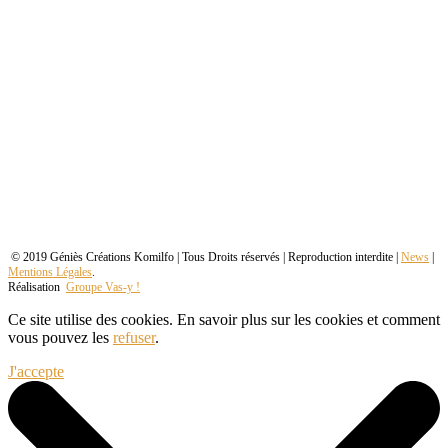
© 2019 Géniès Créations Komilfo | Tous Droits réservés | Reproduction interdite |
News
|
Mentions Légales
.
Réalisation
Groupe Vas-y !
Ce site utilise des cookies. En savoir plus sur les cookies et comment
vous pouvez les
refuser
.
J'accepte