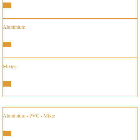
Voir
Aluminium
Fenêtre et Portes Fenêtres
Voir
Mixtes
Fenêtre et Portes Fenêtres
Voir
Aluminium - PVC - Mixte
Fenêtres Baies Coulissantes
Voir