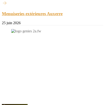
Menuiseries extérieures Auxerre
25 juin 2026
N'hésitez-pas à nous contacter et à nous demander un devis
personnalisé.
Nous vous accueillons du:
Lundi au Vendredi de 9h à 12h et de 14h à 19h
Samedi de 9h à 12h et de 14h à 17h