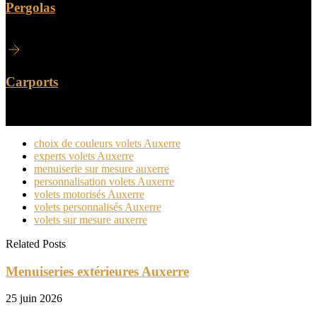
Pergolas
Carports
choix de couleurs volets Auxerre
experts volets Auxerre
menuiserie sur mesure auxerre
personnalisation volets Auxerre
volets motorisés Auxerre
volets personnalisés Auxerre
volets sur mesure auxerre
Related Posts
Menuiseries extérieures Auxerre
25 juin 2026