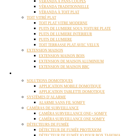
VÉRANDA À PANS COUPÉS
VÉRANDA TRADITIONNELLE
VÉRANDA À TOIT PLAT
TOIT VITRÉ PLAT
TOIT PLAT VITRE MODERNE
PUITS DE LUMIERE SOUS TOITURE PLATE
PUITS DE LUMIERE INTERIEUR
PUITS DE LUMIERE
TOIT TERRASSE PLAT AVEC VELUX
EXTENSION MAISON
EXTENSION MAISON BOIS
EXTENSION DE MAISON ALUMINIUM
EXTENSION DE MAISON BBC
DOMOTIQUE
SOLUTIONS DOMOTIQUES
APPLICATION MOBILE DOMOTIQUE
APPLICATION TABLETTE DOMOTIQUE
SYSTÈMES D’ALARME
ALARME SANS FIL SOMFY
CAMÉRAS DE SURVEILLANCE
CAMÉRA SURVEILLANCE ONE+ SOMFY
CAMÉRA SURVEILLANCE ONE SOMFY
DÉTECTEURS DE FUMÉE
DÉTECTEUR DE FUMÉE PROTEXIOM
DÉTECTEUR DE FUMÉE IO POUR BOX TAHOMA