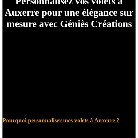
Personnalisez vos volets à
Auxerre pour une élégance sur
mesure avec Géniès Créations
Vous cherchez à apporter une touche personnalisée à
votre habitation à Auxerre ? Les volets jouent un rôle
essentiel dans l’apparence de votre maison. Pourquoi ne
pas les personnaliser pour ajouter une note d’originalité
et d’élégance ? Chez Géniès Créations, nous vous
proposons des solutions sur mesure pour des volets
uniques qui reflètent votre style et vos goûts. La
personnalisation de vos volets à Auxerre présente de
nombreux avantages.
Pourquoi personnaliser mes volets à Auxerre ?
Tout d’abord, cela vous permet de créer un effet visuel