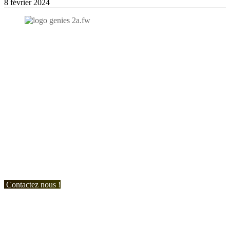
8 février 2024
N'hésitez-pas à nous contacter et à nous demander un devis
personnalisé.
Nous vous accueillons du:
Lundi au Vendredi de 9h à 12h et de 14h à 19h
Samedi de 9h à 12h et de 14h à 17h
Contactez nous !