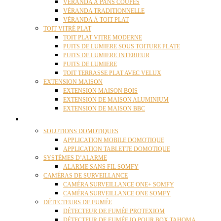
VÉRANDA À PANS COUPÉS
VÉRANDA TRADITIONNELLE
VÉRANDA À TOIT PLAT
TOIT VITRÉ PLAT
TOIT PLAT VITRE MODERNE
PUITS DE LUMIERE SOUS TOITURE PLATE
PUITS DE LUMIERE INTERIEUR
PUITS DE LUMIERE
TOIT TERRASSE PLAT AVEC VELUX
EXTENSION MAISON
EXTENSION MAISON BOIS
EXTENSION DE MAISON ALUMINIUM
EXTENSION DE MAISON BBC
DOMOTIQUE
SOLUTIONS DOMOTIQUES
APPLICATION MOBILE DOMOTIQUE
APPLICATION TABLETTE DOMOTIQUE
SYSTÈMES D’ALARME
ALARME SANS FIL SOMFY
CAMÉRAS DE SURVEILLANCE
CAMÉRA SURVEILLANCE ONE+ SOMFY
CAMÉRA SURVEILLANCE ONE SOMFY
DÉTECTEURS DE FUMÉE
DÉTECTEUR DE FUMÉE PROTEXIOM
DÉTECTEUR DE FUMÉE IO POUR BOX TAHOMA