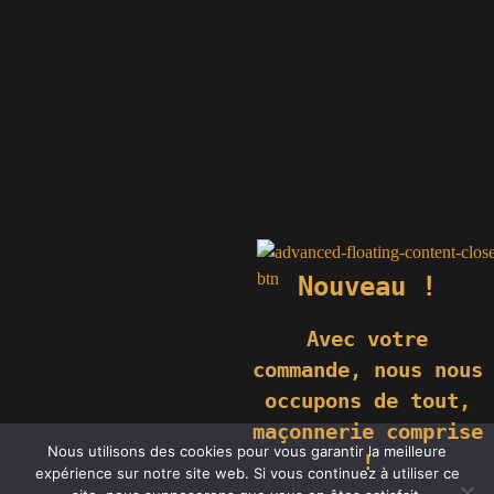
Nouveau !
Avec votre
commande,
nous nous
occupons de tout,
maçonnerie comprise
© 2019 GÉNIÈS CRÉATIONS KOMILFO | TOUS DROITS RÉSERVÉS
Nous utilisons des cookies pour vous garantir la meilleure
| REPRODUCTION INTERDITE |
NEWS
|
MENTIONS LÉGALES
.
!
expérience sur notre site web. Si vous continuez à utiliser ce
RÉALISATION
GROUPE VAS-Y !