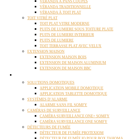
VÉRANDA À PANS COUPÉS
VÉRANDA TRADITIONNELLE
VÉRANDA À TOIT PLAT
TOIT VITRÉ PLAT
TOIT PLAT VITRE MODERNE
PUITS DE LUMIERE SOUS TOITURE PLATE
PUITS DE LUMIERE INTERIEUR
PUITS DE LUMIERE
TOIT TERRASSE PLAT AVEC VELUX
EXTENSION MAISON
EXTENSION MAISON BOIS
EXTENSION DE MAISON ALUMINIUM
EXTENSION DE MAISON BBC
DOMOTIQUE
SOLUTIONS DOMOTIQUES
APPLICATION MOBILE DOMOTIQUE
APPLICATION TABLETTE DOMOTIQUE
SYSTÈMES D’ALARME
ALARME SANS FIL SOMFY
CAMÉRAS DE SURVEILLANCE
CAMÉRA SURVEILLANCE ONE+ SOMFY
CAMÉRA SURVEILLANCE ONE SOMFY
DÉTECTEURS DE FUMÉE
DÉTECTEUR DE FUMÉE PROTEXIOM
DÉTECTEUR DE FUMÉE IO POUR BOX TAHOMA