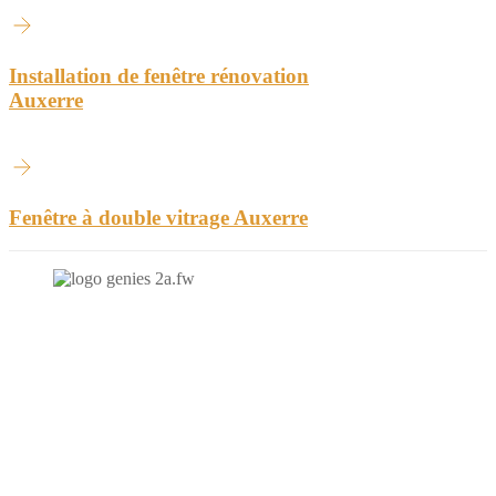
Installation de fenêtre rénovation
Auxerre
Fenêtre à double vitrage Auxerre
N'hésitez-pas à nous contacter et à nous demander un devis
personnalisé.
Nous vous accueillons du:
Lundi au Vendredi de 9h à 12h et de 14h à 19h
Samedi de 9h à 12h et de 14h à 17h