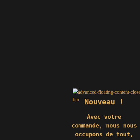
74
Monéteau
erre.fr
e.fr
fr
.fr
e.fr
.fr
Nouveau !
Avec votre
commande,
nous nous
occupons de tout,