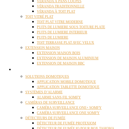
VÉRANDA À PANS COUPÉS
VÉRANDA TRADITIONNELLE
VÉRANDA À TOIT PLAT
TOIT VITRÉ PLAT
TOIT PLAT VITRE MODERNE
PUITS DE LUMIERE SOUS TOITURE PLATE
PUITS DE LUMIERE INTERIEUR
PUITS DE LUMIERE
TOIT TERRASSE PLAT AVEC VELUX
EXTENSION MAISON
EXTENSION MAISON BOIS
EXTENSION DE MAISON ALUMINIUM
EXTENSION DE MAISON BBC
DOMOTIQUE
SOLUTIONS DOMOTIQUES
APPLICATION MOBILE DOMOTIQUE
APPLICATION TABLETTE DOMOTIQUE
SYSTÈMES D’ALARME
ALARME SANS FIL SOMFY
CAMÉRAS DE SURVEILLANCE
CAMÉRA SURVEILLANCE ONE+ SOMFY
CAMÉRA SURVEILLANCE ONE SOMFY
DÉTECTEURS DE FUMÉE
DÉTECTEUR DE FUMÉE PROTEXIOM
DÉTECTEUR DE FUMÉE IO POUR BOX TAHOMA