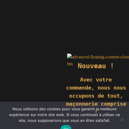
Nouveau !
Avec votre
commande,
nous nous
occupons de tout,
maçonnerie comprise
© 2019 GÉNIÈS CRÉATIONS KOMILFO | TOUS DROITS RÉSERVÉS
Nous utilisons des cookies pour vous garantir la meilleure
| REPRODUCTION INTERDITE |
NEWS
|
MENTIONS LÉGALES
.
!
expérience sur notre site web. Si vous continuez à utiliser ce
RÉALISATION
GROUPE VAS-Y !
site, nous supposerons que vous en êtes satisfait.