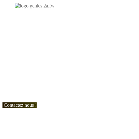
N'hésitez-pas à nous contacter et à nous demander un devis
personnalisé.
Nous vous accueillons du:
Lundi au Vendredi de 9h à 12h et de 14h à 19h
Samedi de 9h à 12h et de 14h à 17h
Contactez nous !