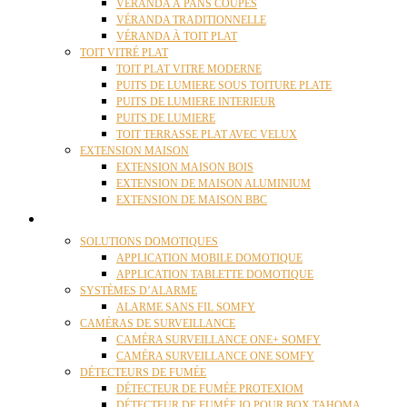
VÉRANDA À PANS COUPÉS
VÉRANDA TRADITIONNELLE
VÉRANDA À TOIT PLAT
TOIT VITRÉ PLAT
TOIT PLAT VITRE MODERNE
PUITS DE LUMIERE SOUS TOITURE PLATE
PUITS DE LUMIERE INTERIEUR
PUITS DE LUMIERE
TOIT TERRASSE PLAT AVEC VELUX
EXTENSION MAISON
EXTENSION MAISON BOIS
EXTENSION DE MAISON ALUMINIUM
EXTENSION DE MAISON BBC
DOMOTIQUE
SOLUTIONS DOMOTIQUES
APPLICATION MOBILE DOMOTIQUE
APPLICATION TABLETTE DOMOTIQUE
SYSTÈMES D’ALARME
ALARME SANS FIL SOMFY
CAMÉRAS DE SURVEILLANCE
CAMÉRA SURVEILLANCE ONE+ SOMFY
CAMÉRA SURVEILLANCE ONE SOMFY
DÉTECTEURS DE FUMÉE
DÉTECTEUR DE FUMÉE PROTEXIOM
DÉTECTEUR DE FUMÉE IO POUR BOX TAHOMA