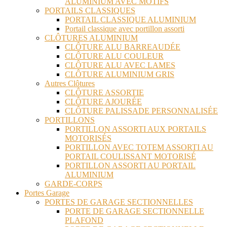
ALUMINIUM AVEC MOTIFS
PORTAILS CLASSIQUES
PORTAIL CLASSIQUE ALUMINIUM
Portail classique avec portillon assorti
CLÔTURES ALUMINIUM
CLÔTURE ALU BARREAUDÉE
CLÔTURE ALU COULEUR
CLÔTURE ALU AVEC LAMES
CLÔTURE ALUMINIUM GRIS
Autres Clôtures
CLÔTURE ASSORTIE
CLÔTURE AJOURÉE
CLÔTURE PALISSADE PERSONNALISÉE
PORTILLONS
PORTILLON ASSORTI AUX PORTAILS
MOTORISÉS
PORTILLON AVEC TOTEM ASSORTI AU
PORTAIL COULISSANT MOTORISÉ
PORTILLON ASSORTI AU PORTAIL
ALUMINIUM
GARDE-CORPS
Portes Garage
PORTES DE GARAGE SECTIONNELLES
PORTE DE GARAGE SECTIONNELLE
PLAFOND