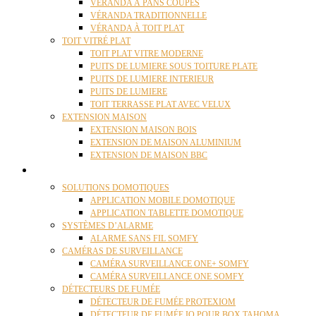
VÉRANDA À PANS COUPÉS
VÉRANDA TRADITIONNELLE
VÉRANDA À TOIT PLAT
TOIT VITRÉ PLAT
TOIT PLAT VITRE MODERNE
PUITS DE LUMIERE SOUS TOITURE PLATE
PUITS DE LUMIERE INTERIEUR
PUITS DE LUMIERE
TOIT TERRASSE PLAT AVEC VELUX
EXTENSION MAISON
EXTENSION MAISON BOIS
EXTENSION DE MAISON ALUMINIUM
EXTENSION DE MAISON BBC
DOMOTIQUE
SOLUTIONS DOMOTIQUES
APPLICATION MOBILE DOMOTIQUE
APPLICATION TABLETTE DOMOTIQUE
SYSTÈMES D’ALARME
ALARME SANS FIL SOMFY
CAMÉRAS DE SURVEILLANCE
CAMÉRA SURVEILLANCE ONE+ SOMFY
CAMÉRA SURVEILLANCE ONE SOMFY
DÉTECTEURS DE FUMÉE
DÉTECTEUR DE FUMÉE PROTEXIOM
DÉTECTEUR DE FUMÉE IO POUR BOX TAHOMA